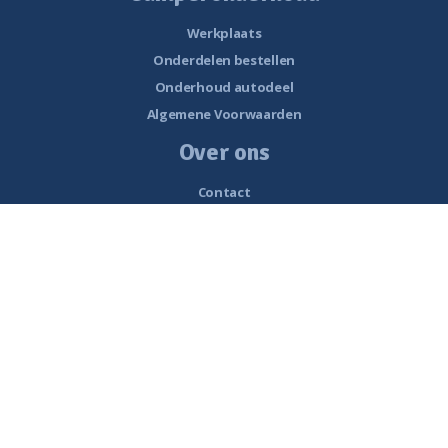
Werkplaats
Onderdelen bestellen
Onderhoud autodeel
Algemene Voorwaarden
Over ons
Contact
Openingstijden
Nieuws
Vacatures
Historie van Noorderzon Campers
Route naar Smalle Weegbree 5 Wolvega
Werkplaats
Interessante links
Beoordelingen
Privacy policy