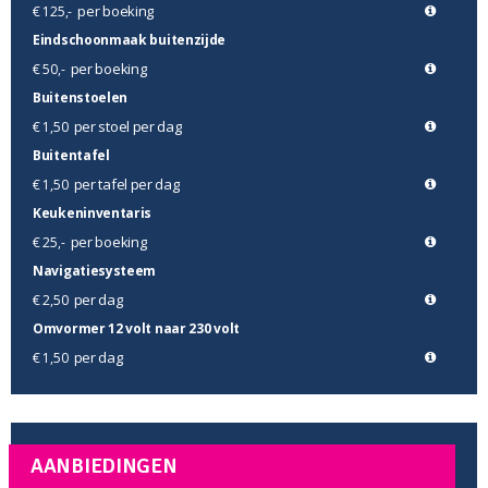
per boeking
€ 125,-
Eindschoonmaak buitenzijde
per boeking
€ 50,-
Buitenstoelen
per stoel per dag
€ 1,50
Buitentafel
per tafel per dag
€ 1,50
Keukeninventaris
per boeking
€ 25,-
Navigatiesysteem
per dag
€ 2,50
Omvormer 12 volt naar 230 volt
per dag
€ 1,50
AANBIEDINGEN