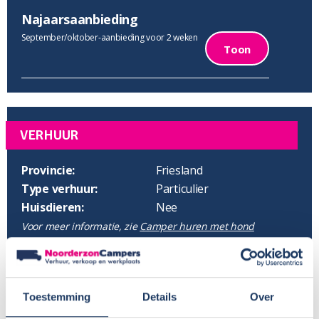
Najaarsaanbieding
September/oktober-aanbieding voor 2 weken
Toon
VERHUUR
Provincie:
Friesland
Type verhuur:
Particulier
Huisdieren:
Nee
Voor meer informatie, zie
Camper huren met hond
Wisseldag:
Vrijdag
Standaard haaltijd:
16.00 uur
Standaard retourtijd:
09.00 uur
Toestemming
Details
Over
Plaatsnaam:
Wolvega