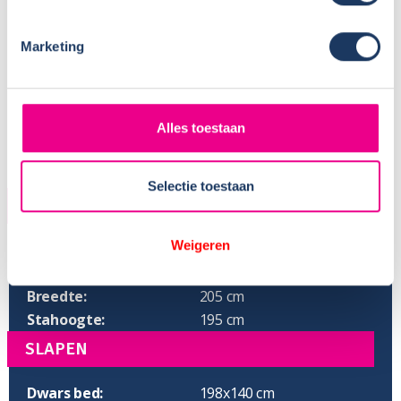
Marketing
Alles toestaan
Selectie toestaan
AFMETINGEN
Weigeren
Lengte:
599 cm
Hoogte:
285 cm
Breedte:
205 cm
Stahoogte:
195 cm
SLAPEN
Dwars bed:
198x140 cm