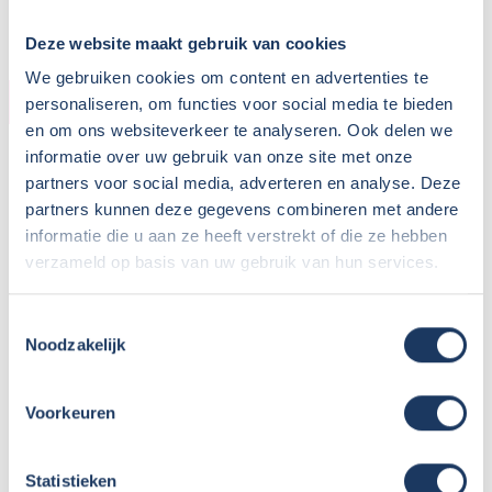
Parkeren eigen auto:
Op terrein verhuurder
Deze website maakt gebruik van cookies
We gebruiken cookies om content en advertenties te
CAMPER
personaliseren, om functies voor social media te bieden
en om ons websiteverkeer te analyseren. Ook delen we
Bouwjaar:
2023
informatie over uw gebruik van onze site met onze
Onderstel:
Fiat Ducato
partners voor social media, adverteren en analyse. Deze
partners kunnen deze gegevens combineren met andere
Motor:
140 pk
informatie die u aan ze heeft verstrekt of die ze hebben
Versnellingen:
9
verzameld op basis van uw gebruik van hun services.
Gewicht leeg:
2983 kg
Max. gewicht:
3500 kg
Toestemmingsselectie
Rijbewijs:
B
Noodzakelijk
Transmissie:
Automaat
Aantal zitplaatsen:
4
Zitplaatsen met gordel:
4
Voorkeuren
Isofix:
Aantal slaapplaatsen:
4
Statistieken