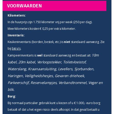
VOORWAARDEN
Kilometers:
In de huurprijs zijn 1.750 kilometer vrij per week (250 per dag).
Meerkilometers kosten € 0,25 per extra kilometer.
Inventaris:
Keukeninventaris (borden, bestek, etc.) is
niet
standaard aanwezig. Zie
bij
Extra's
.
10m
Kampeerinventaris is
wel
standaard aanwezig en bestaat uit:
kabel, 20m kabel, Verloopstekker, Toiletvloeistof,
Waterslang, Kraanaansluiting, Levellers, Sjorbanden,
Haringen, Veiligheidshesjes, Gevaren driehoek,
Parkeerschijf, Reservelampjes, Verbandtrommel, Veger en
blik.
Borg:
Bij normaal particulier gebruik kunt u kiezen of u € 1.000,- euro borg
betaalt of dat u het eigen risico deels afkoopt. In dat geval betaalt u