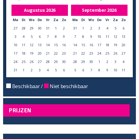
Augustus
2026
September
2026
Ma
Di
Wo
Do
Vr
Za
Zo
Ma
Di
Wo
Do
Vr
Za
Zo
27
28
29
30
31
1
2
31
1
2
3
4
5
6
3
4
5
6
7
8
9
7
8
9
10
11
12
13
10
11
12
13
14
15
16
14
15
16
17
18
19
20
17
18
19
20
21
22
23
21
22
23
24
25
26
27
24
25
26
27
28
29
30
28
29
30
1
2
3
4
31
1
2
3
4
5
6
5
6
7
8
9
10
11
Beschikbaar /
Niet beschikbaar
PRIJZEN