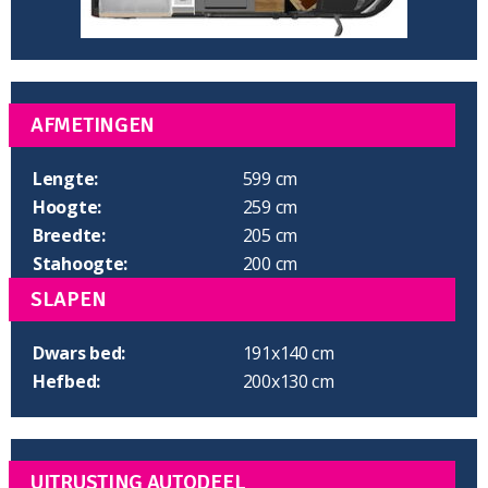
AFMETINGEN
Lengte:
599 cm
Hoogte:
259 cm
Breedte:
205 cm
Stahoogte:
200 cm
SLAPEN
Dwars bed:
191x140 cm
Hefbed:
200x130 cm
UITRUSTING AUTODEEL