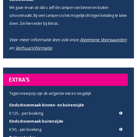
We gaan ervan uit dat u zelf de camper van binnen en buiten
schoonmaakt. Bij veel campers is het mogelijk dit tegen betaling te laten
doen. Zie hieronder bij Extras.
Voor meer informatie lees ook onze
Algemene Voorwaarden
en
Verhuurinformatie
.
EXTRA'S
Tegen meerprijs zijn de volgende extra's mogelijk:
Eindschoonmaak binnen- en buitenzijde
per boeking
€ 125,-
Eindschoonmaak buitenzijde
per boeking
€ 50,-