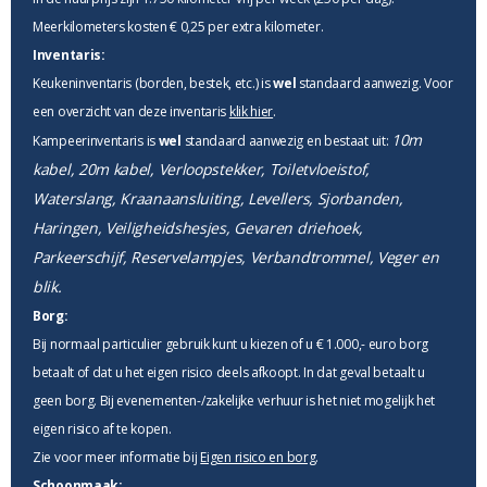
Meerkilometers kosten € 0,25 per extra kilometer.
Inventaris:
Keukeninventaris (borden, bestek, etc.) is
wel
standaard aanwezig. Voor
een overzicht van deze inventaris
klik hier
.
10m
Kampeerinventaris is
wel
standaard aanwezig en bestaat uit:
kabel, 20m kabel, Verloopstekker, Toiletvloeistof,
Waterslang, Kraanaansluiting, Levellers, Sjorbanden,
Haringen, Veiligheidshesjes, Gevaren driehoek,
Parkeerschijf, Reservelampjes, Verbandtrommel, Veger en
blik.
Borg:
Bij normaal particulier gebruik kunt u kiezen of u € 1.000,- euro borg
betaalt of dat u het eigen risico deels afkoopt. In dat geval betaalt u
geen borg. Bij evenementen-/zakelijke verhuur is het niet mogelijk het
eigen risico af te kopen.
Zie voor meer informatie bij
Eigen risico en borg
.
Schoonmaak: