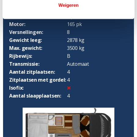
Weigeren
Bouwjaar:
2024
Onderstel:
Opel Movano
Motor:
165 pk
Versnellingen:
8
Gewicht leeg:
2878 kg
Max. gewicht:
3500 kg
Rijbewijs:
B
Transmissie:
Automaat
Aantal zitplaatsen:
4
Zitplaatsen met gordel:
4
Isofix:
Aantal slaapplaatsen:
4