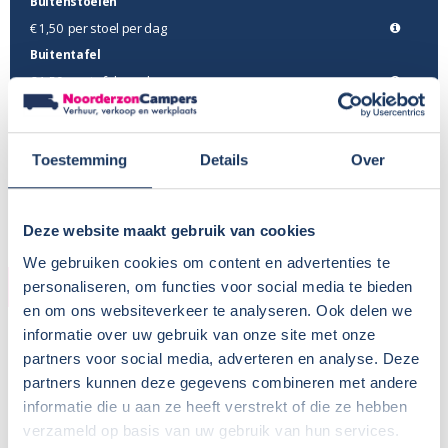
Buitenstoelen
per stoel per dag
€ 1,50
Buitentafel
per tafel per dag
€ 1,50
Fietsenrek op trekhaak
per reservering
€ 0,-
Toestemming
Details
Over
Omvormer 12 volt naar 230 volt
per dag
€ 1,50
Deze website maakt gebruik van cookies
We gebruiken cookies om content en advertenties te
AANBIEDINGEN
personaliseren, om functies voor social media te bieden
en om ons websiteverkeer te analyseren. Ook delen we
Najaarsaanbieding
informatie over uw gebruik van onze site met onze
partners voor social media, adverteren en analyse. Deze
September/oktober-aanbieding voor 2 weken
Toon
partners kunnen deze gegevens combineren met andere
informatie die u aan ze heeft verstrekt of die ze hebben
verzameld op basis van uw gebruik van hun services.