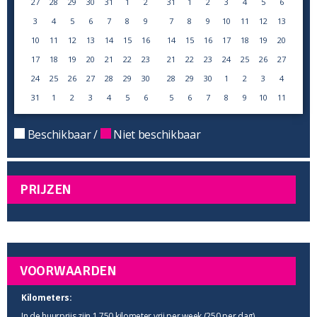
27
28
29
30
31
1
2
31
1
2
3
4
5
6
3
4
5
6
7
8
9
7
8
9
10
11
12
13
10
11
12
13
14
15
16
14
15
16
17
18
19
20
17
18
19
20
21
22
23
21
22
23
24
25
26
27
24
25
26
27
28
29
30
28
29
30
1
2
3
4
31
1
2
3
4
5
6
5
6
7
8
9
10
11
Beschikbaar /
Niet beschikbaar
PRIJZEN
VOORWAARDEN
Kilometers:
In de huurprijs zijn 1.750 kilometer vrij per week (250 per dag).