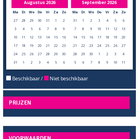
Augustus
2026
September
2026
Ma
Di
Wo
Do
Vr
Za
Zo
Ma
Di
Wo
Do
Vr
Za
Zo
27
28
29
30
31
1
2
31
1
2
3
4
5
6
3
4
5
6
7
8
9
7
8
9
10
11
12
13
10
11
12
13
14
15
16
14
15
16
17
18
19
20
17
18
19
20
21
22
23
21
22
23
24
25
26
27
24
25
26
27
28
29
30
28
29
30
1
2
3
4
31
1
2
3
4
5
6
5
6
7
8
9
10
11
Beschikbaar /
Niet beschikbaar
PRIJZEN
VOORWAARDEN