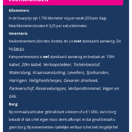
Kilometers:
In de huurprijs zijn 1.750 kilometer vrij per week (250 per dag).
Meerkilometers kosten € 0,25 per extra kilometer.
Inventaris:
Keukeninventaris (borden, bestek, etc.) is
niet
standaard aanwezig. Zie
bij
Extra's
.
10m
Kampeerinventaris is
wel
standaard aanwezig en bestaat uit:
kabel, 20m kabel, Verloopstekker, Toiletvloeistof,
Waterslang, Kraanaansluiting, Levellers, Sjorbanden,
Haringen, Veiligheidshesjes, Gevaren driehoek,
Parkeerschijf, Reservelampjes, Verbandtrommel, Veger en
blik.
Borg:
Bij normaal particulier gebruik kunt u kiezen of u € 1.000,- euro borg
betaalt of dat u het eigen risico deels afkoopt. In dat geval betaalt u
geen borg. Bij evenementen-/zakelijke verhuur is het niet mogelijk het