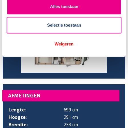
Aantal zitplaatsen:
4
Alles toestaan
Zitplaatsen met gordel:
4
Isofix:
Aantal slaapplaatsen:
4
Selectie toestaan
Weigeren
AFMETINGEN
Lengte:
699 cm
Hoogte:
291 cm
Breedte:
233 cm