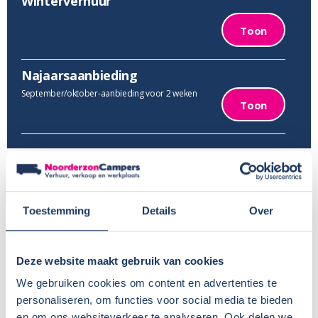
Winterverhuur
Toon
Najaarsaanbieding
September/oktober-aanbieding voor 2 weken
Toon
VERHUUR
Toestemming
Details
Over
Provincie:
Friesland
Type verhuur:
Bedrijfsmatig
Deze website maakt gebruik van cookies
Huisdieren:
Nee
Voor meer informatie, zie
Camper huren met hond
We gebruiken cookies om content en advertenties te
BTW aftrekbaar?:
personaliseren, om functies voor social media te bieden
en om ons websiteverkeer te analyseren. Ook delen we