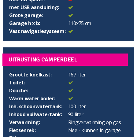
met USB aansluiting:
Grote garage:
Garage h x b:
110x75 cm
Vast navigatiesysteem:
UITRUSTING CAMPERDEEL
Grootte koelkast:
167 liter
Toilet:
Douche:
Warm water boiler:
Inh. schoonwatertank:
100 liter
Inhoud vuilwatertank:
90 liter
Verwarming:
Ringverwarming op gas
Fietsenrek:
Nee - kunnen in garage