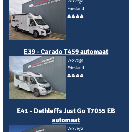
Wolvega
Friesland
E39 - Carado T459 automaat
Wolvega
Friesland
E41 - Dethleffs Just Go T7055 EB
automaat
Wolvega