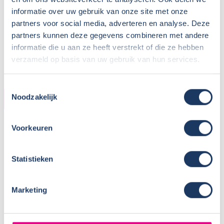
Wisseldag:
Vrijdag
informatie over uw gebruik van onze site met onze
Standaard haaltijd:
16.00 uur
partners voor social media, adverteren en analyse. Deze
Standaard retourtijd:
09.00 uur
partners kunnen deze gegevens combineren met andere
Plaatsnaam:
Ureterp
informatie die u aan ze heeft verstrekt of die ze hebben
Parkeren eigen auto:
Op terrein verhuurder
verzameld op basis van uw gebruik van hun services.
Toestemmingsselectie
Noodzakelijk
CAMPER
Bouwjaar:
2024
Voorkeuren
Onderstel:
Citroen Jumper
Motor:
140 pk
Statistieken
Versnellingen:
6
Gewicht leeg:
2900 kg
Max. gewicht:
3500 kg
Marketing
Rijbewijs:
B
Transmissie:
Handgeschakeld