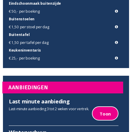
Eindschoonmaak buitenzijde
per boeking
€ 50,-
Buitenstoelen
per stoel per dag
€ 1,50
Buitentafel
per tafel per dag
€ 1,50
Keukeninventaris
per boeking
€ 25,-
AANBIEDINGEN
Last minute aanbieding
Last-minute aanbieding 3 tot 2 weken voor vertrek.
Toon