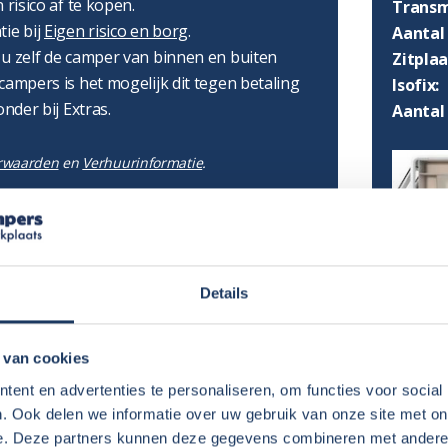
 risico af te kopen.
Transm
tie bij
Eigen risico en borg
.
Aantal 
 u zelf de camper van binnen en buiten
Zitpla
campers is het mogelijk dit tegen betaling
Isofix:
onder bij Extras.
Aantal
rwaarden
en
Verhuurinformatie
.
Details
lijk:
€ 125,-
per boeking
 van cookies
AFMET
€ 50,-
per boeking
ent en advertenties te personaliseren, om functies voor social
€ 1,50
per stoel per dag
. Ook delen we informatie over uw gebruik van onze site met on
Lengte
€ 1,50
e. Deze partners kunnen deze gegevens combineren met andere i
per tafel per dag
Hoogte