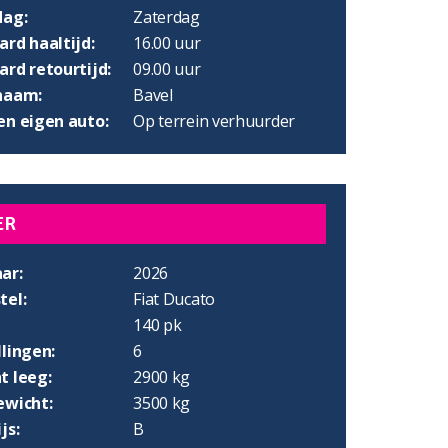
dag:
Zaterdag
rd haaltijd:
16.00 uur
rd retourtijd:
09.00 uur
naam:
Bavel
en eigen auto:
Op terrein verhuurder
ER
ar:
2026
tel:
Fiat Ducato
140 pk
lingen:
6
t leeg:
2900 kg
ewicht:
3500 kg
js:
B