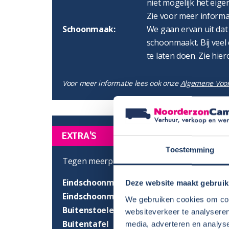
niet mogelijk het eigen
Zie voor meer informa
Schoonmaak:
We gaan ervan uit dat
schoonmaakt. Bij veel 
te laten doen. Zie hier
Voor meer informatie lees ook onze
Algemene Voo
EXTRA'S
Toestemming
Tegen meerprijs zijn de volgende extra's moge
Eindschoonmaak binnen- en buitenzijde
Deze website maakt gebruik
Eindschoonmaak buitenzijde
We gebruiken cookies om cont
Buitenstoelen
websiteverkeer te analyseren
Buitentafel
media, adverteren en analys