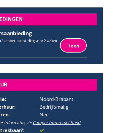
EDINGEN
rsaanbieding
/oktober-aanbieding voor 2 weken
Toon
UUR
ie:
Noord-Brabant
erhuur:
Bedrijfsmatig
eren:
Nee
r informatie, zie
Camper huren met hond
trekbaar?: