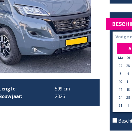
BESCHI
Vorige
A
Ma
Di
27
28
3
4
10
11
Lengte:
599 cm
17
18
Bouwjaar:
2026
24
25
31
1
Beschi