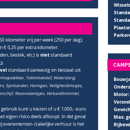
Wissel
Standaa
Standaa
Plaats
Parker
750 kilometer vrij per week (250 per dag).
 € 0,25 per extra kilometer.
en, bestek, etc.) is
niet
standaard
's
.
CAMP
wel
standaard aanwezig en bestaat uit:
loopstekker, Toiletvloeistof, Waterslang,
Bouwja
ers, Sjorbanden, Haringen, Veiligheidshesjes,
Onders
erschijf, Reservelampjes, Verbandtrommel,
Motor:
Versnel
r gebruik kunt u kiezen of u € 1.000,- euro
Gewich
et eigen risico deels afkoopt. In dat geval
Max. g
ij evenementen-/zakelijke verhuur is het
Rijbewi