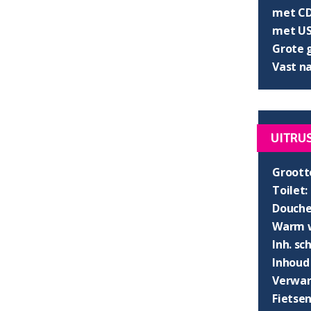
met CD
met US
Grote 
Vast n
UITRU
Groott
Toilet:
Douche
Warm w
Inh. s
Inhoud
Verwar
Fietsen