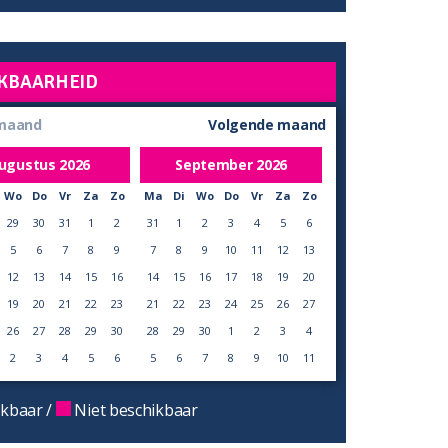
KBAARHEID
 maand
Volgende maand
ugustus
2026
September
2026
Wo
Do
Vr
Za
Zo
Ma
Di
Wo
Do
Vr
Za
Zo
29
30
31
1
2
31
1
2
3
4
5
6
5
6
7
8
9
7
8
9
10
11
12
13
12
13
14
15
16
14
15
16
17
18
19
20
19
20
21
22
23
21
22
23
24
25
26
27
26
27
28
29
30
28
29
30
1
2
3
4
2
3
4
5
6
5
6
7
8
9
10
11
kbaar /
Niet beschikbaar