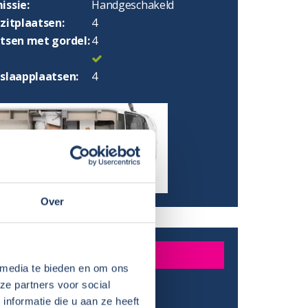
issie:
Handgeschakeld
zitplaatsen:
4
atsen met gordel:
4
 slaapplaatsen:
4
Over
INGEN
 media te bieden en om ons
ze partners voor social
:
599 cm
nformatie die u aan ze heeft
:
280 cm