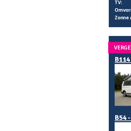
TV:
Omvorm
Zonne 
VERGE
B114 
B54 -