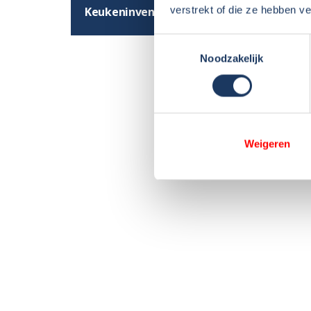
verstrekt of die ze hebben v
Keukeninventaris
Toestemmingsselectie
Noodzakelijk
Weigeren