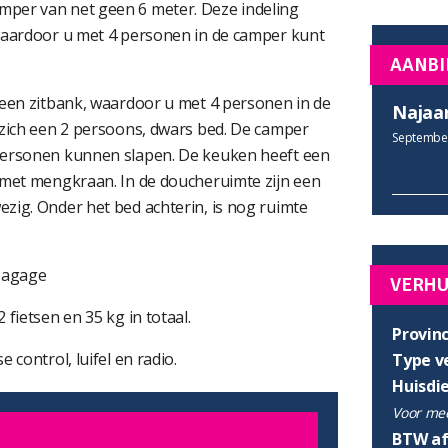
per van net geen 6 meter. Deze indeling
 waardoor u met 4 personen in de camper kunt
AANBI
 een zitbank, waardoor u met 4 personen in de
Najaa
 zich een 2 persoons, dwars bed. De camper
September
personen kunnen slapen. De keuken heeft een
 met mengkraan. In de doucheruimte zijn een
zig. Onder het bed achterin, is nog ruimte
 bagage
VERH
fietsen en 35 kg in totaal.
Provinc
 control, luifel en radio.
Type v
Huisdi
Voor mee
BTW af