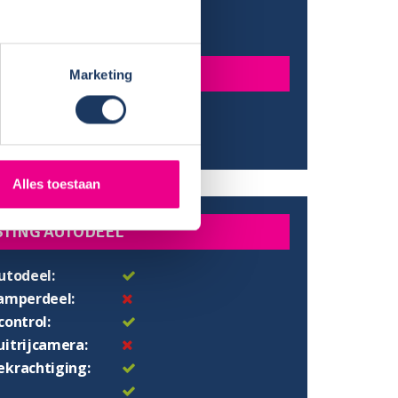
e:
205 cm
gte:
195 cm
N
Marketing
bed:
195x150 cm
:
200x130 cm
Alles toestaan
STING AUTODEEL
utodeel:
camperdeel:
control:
uitrijcamera:
ekrachtiging: