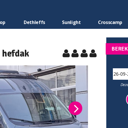
oop
Dethleffs
Sunlight
Crosscamp
BEREK
 hefdak
Deze