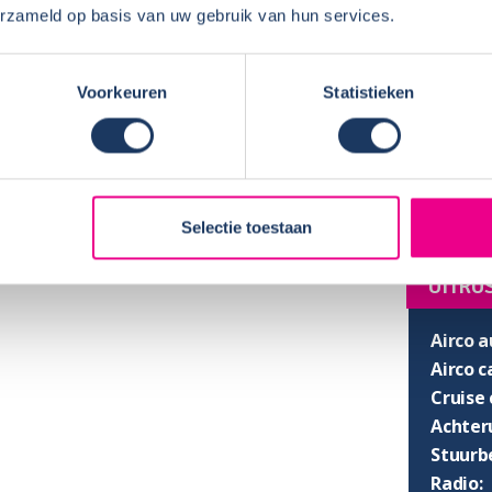
erzameld op basis van uw gebruik van hun services.
€ 25,-
per boeking
Breedt
Stahoo
SLAPE
Voorkeuren
Statistieken
Dwars 
Hefbed
Selectie toestaan
UITRU
Airco a
Airco 
Cruise 
Achter
Stuurb
Radio: