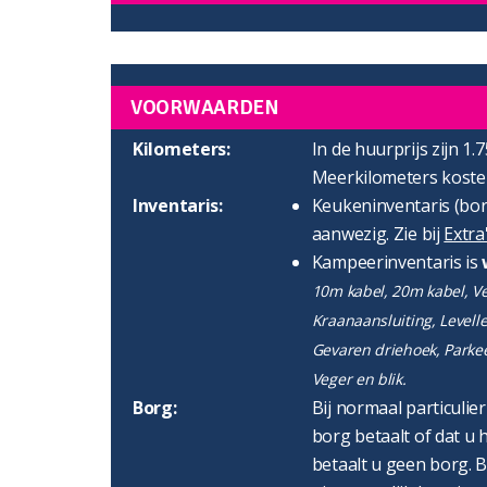
VOORWAARDEN
Kilometers:
In de huurprijs zijn 1.
Meerkilometers kosten
Inventaris:
Keukeninventaris (bord
aanwezig. Zie bij
Extra
Kampeerinventaris is
10m kabel, 20m kabel, Ver
Kraanaansluiting, Levell
Gevaren driehoek, Parke
Veger en blik.
Borg:
Bij normaal particulie
borg betaalt of dat u h
betaalt u geen borg. B