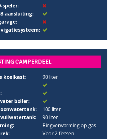
-speler:
B aansluiting:
garage:
avigatiesysteem:
STING CAMPERDEEL
e koelkast:
90 liter
:
ater boiler:
choonwatertank:
100 liter
 vuilwatertank:
90 liter
ming:
Ringverwarming op gas
rek:
Voor 2 fietsen