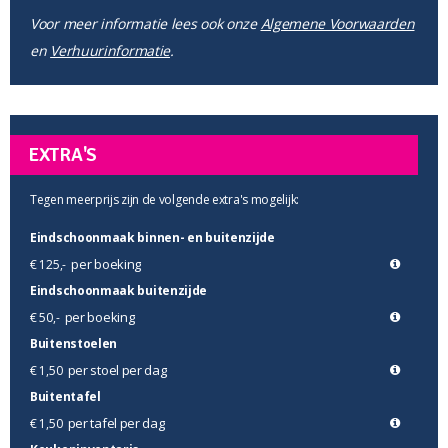
Voor meer informatie lees ook onze
Algemene Voorwaarden
en
Verhuurinformatie
.
EXTRA'S
Tegen meerprijs zijn de volgende extra's mogelijk:
Eindschoonmaak binnen- en buitenzijde
per boeking
€ 125,-
Eindschoonmaak buitenzijde
per boeking
€ 50,-
Buitenstoelen
per stoel per dag
€ 1,50
Buitentafel
per tafel per dag
€ 1,50