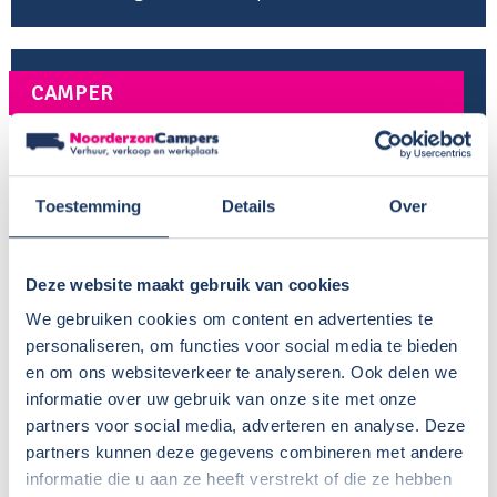
CAMPER
Bouwjaar:
2023
Onderstel:
Fiat Ducato
Motor:
140 pk
Toestemming
Details
Over
Versnellingen:
9
Gewicht leeg:
2877 kg
Deze website maakt gebruik van cookies
Max. gewicht:
3500 kg
Rijbewijs:
B
We gebruiken cookies om content en advertenties te
personaliseren, om functies voor social media te bieden
Transmissie:
Automaat
en om ons websiteverkeer te analyseren. Ook delen we
Aantal zitplaatsen:
4
informatie over uw gebruik van onze site met onze
Zitplaatsen met gordel:
4
partners voor social media, adverteren en analyse. Deze
Isofix:
partners kunnen deze gegevens combineren met andere
Aantal slaapplaatsen:
2
informatie die u aan ze heeft verstrekt of die ze hebben