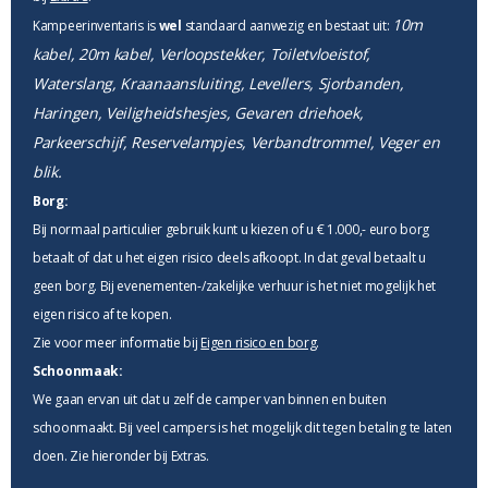
10m
Kampeerinventaris is
wel
standaard aanwezig en bestaat uit:
kabel, 20m kabel, Verloopstekker, Toiletvloeistof,
Waterslang, Kraanaansluiting, Levellers, Sjorbanden,
Haringen, Veiligheidshesjes, Gevaren driehoek,
Parkeerschijf, Reservelampjes, Verbandtrommel, Veger en
blik.
Borg:
Bij normaal particulier gebruik kunt u kiezen of u € 1.000,- euro borg
betaalt of dat u het eigen risico deels afkoopt. In dat geval betaalt u
geen borg. Bij evenementen-/zakelijke verhuur is het niet mogelijk het
eigen risico af te kopen.
Zie voor meer informatie bij
Eigen risico en borg
.
Schoonmaak:
We gaan ervan uit dat u zelf de camper van binnen en buiten
schoonmaakt. Bij veel campers is het mogelijk dit tegen betaling te laten
doen. Zie hieronder bij Extras.