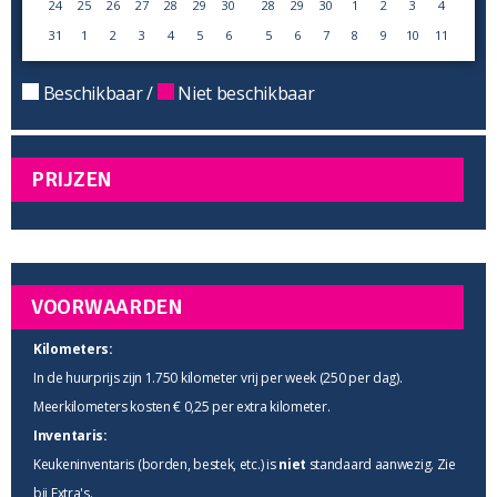
24
25
26
27
28
29
30
28
29
30
1
2
3
4
31
1
2
3
4
5
6
5
6
7
8
9
10
11
Beschikbaar /
Niet beschikbaar
PRIJZEN
VOORWAARDEN
Kilometers:
In de huurprijs zijn 1.750 kilometer vrij per week (250 per dag).
Meerkilometers kosten € 0,25 per extra kilometer.
Inventaris:
Keukeninventaris (borden, bestek, etc.) is
niet
standaard aanwezig. Zie
bij
Extra's
.