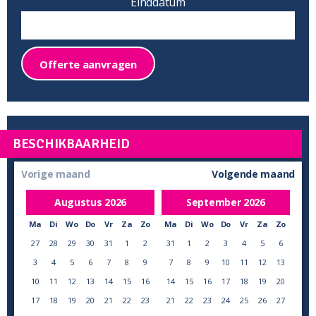
Einddatum
Offerte aanvragen
BESCHIKBAARHEID
Vorige maand
Volgende maand
Augustus
2026
September
2026
Ma
Di
Wo
Do
Vr
Za
Zo
Ma
Di
Wo
Do
Vr
Za
Zo
27
28
29
30
31
1
2
31
1
2
3
4
5
6
3
4
5
6
7
8
9
7
8
9
10
11
12
13
10
11
12
13
14
15
16
14
15
16
17
18
19
20
17
18
19
20
21
22
23
21
22
23
24
25
26
27