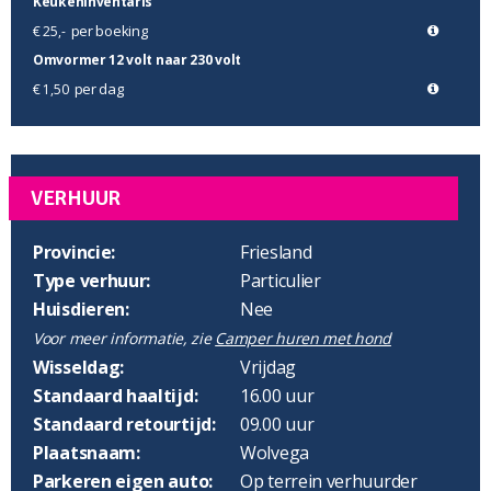
Keukeninventaris
per boeking
€ 25,-
Omvormer 12 volt naar 230 volt
per dag
€ 1,50
VERHUUR
Provincie:
Friesland
Type verhuur:
Particulier
Huisdieren:
Nee
Voor meer informatie, zie
Camper huren met hond
Wisseldag:
Vrijdag
Standaard haaltijd:
16.00 uur
Standaard retourtijd:
09.00 uur
Plaatsnaam:
Wolvega
Parkeren eigen auto:
Op terrein verhuurder