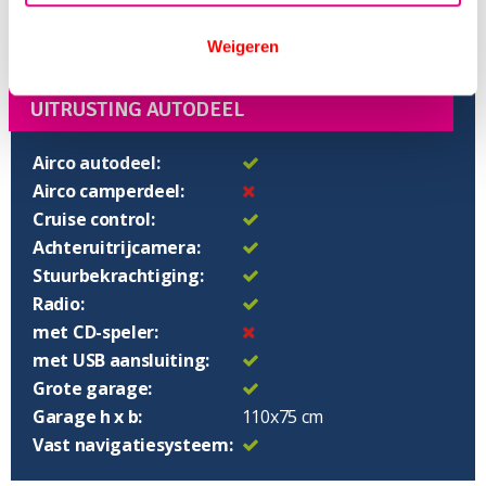
Bedden koppelbaar:
205/195x210 cm
Weigeren
UITRUSTING AUTODEEL
Airco autodeel:
Airco camperdeel:
Cruise control:
Achteruitrijcamera:
Stuurbekrachtiging:
Radio:
met CD-speler:
met USB aansluiting:
Grote garage:
Garage h x b:
110x75 cm
Vast navigatiesysteem: