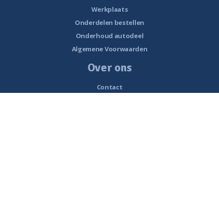
Werkplaats
Onderdelen bestellen
Onderhoud autodeel
Algemene Voorwaarden
Over ons
Contact
Openingstijden
Nieuws
Vacatures
Historie van Noorderzon Campers
Route naar Smalle Weegbree 5 Wolvega
Werkplaats
Interessante links
Beoordelingen
Privacy policy