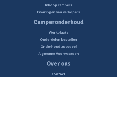
Inkoop campers
Ervaringen van verkopers
Camperonderhoud
Werkplaats
Onderdelen bestellen
Onderhoud autodeel
Algemene Voorwaarden
Over ons
Contact
Openingstijden
Nieuws
Vacatures
Historie van Noorderzon Campers
Route naar Smalle Weegbree 5 Wolvega
Werkplaats