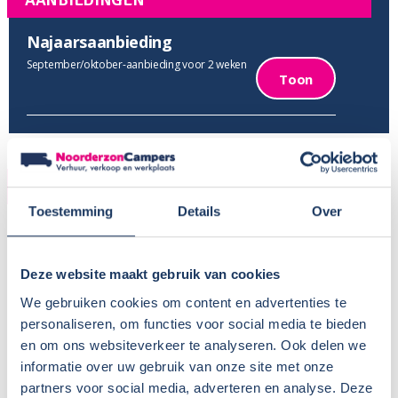
AANBIEDINGEN
Najaarsaanbieding
September/oktober-aanbieding voor 2 weken
Toon
VERHUUR
Toestemming
Details
Over
Provincie:
Groningen
Type verhuur:
Particulier
Huisdieren:
Nee
Deze website maakt gebruik van cookies
Voor meer informatie, zie
Camper huren met hond
We gebruiken cookies om content en advertenties te
Wisseldag:
Vrijdag
personaliseren, om functies voor social media te bieden
Standaard haaltijd:
16.00 uur
en om ons websiteverkeer te analyseren. Ook delen we
informatie over uw gebruik van onze site met onze
Standaard retourtijd:
09.00 uur
partners voor social media, adverteren en analyse. Deze
Plaatsnaam:
Stedum