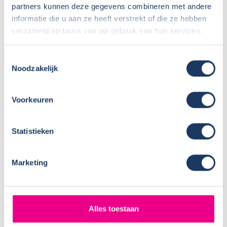
partners kunnen deze gegevens combineren met andere
Parkeren eigen auto:
Op terrein verhuurder
informatie die u aan ze heeft verstrekt of die ze hebben
verzameld op basis van uw gebruik van hun services.
CAMPER
Toestemmingsselectie
Noodzakelijk
Bouwjaar:
2025
Onderstel:
Fiat Ducato
Voorkeuren
Motor:
180 pk
Versnellingen:
8
Statistieken
Gewicht leeg:
3080 kg
Max. gewicht:
3500 kg
Rijbewijs:
B
Marketing
Transmissie:
Automaat
Aantal zitplaatsen:
4
Zitplaatsen met gordel:
4
Alles toestaan
Isofix: