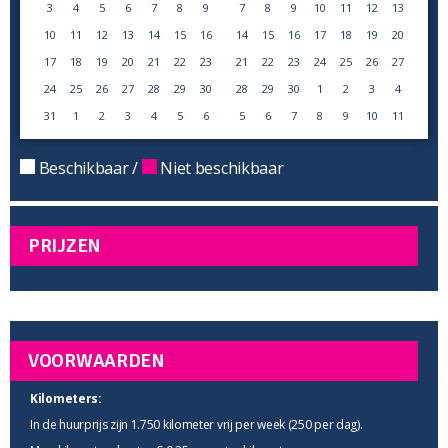
3
4
5
6
7
8
9
7
8
9
10
11
12
13
10
11
12
13
14
15
16
14
15
16
17
18
19
20
17
18
19
20
21
22
23
21
22
23
24
25
26
27
24
25
26
27
28
29
30
28
29
30
1
2
3
4
31
1
2
3
4
5
6
5
6
7
8
9
10
11
Beschikbaar /
Niet beschikbaar
PRIJZEN
VOORWAARDEN
Kilometers:
In de huurprijs zijn 1.750 kilometer vrij per week (250 per dag).