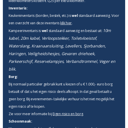
Meerkilometers kosten € 0,25 per extra kilometer.
Inventaris:
Keukeninventaris (borden, bestek, etc.) is
wel
standaard aanwezig. Voor
een overzicht van deze inventaris
klik hier
.
10m
Kampeerinventaris is
wel
standaard aanwezig en bestaat uit:
kabel, 20m kabel, Verloopstekker, Toiletvloeistof,
Waterslang, Kraanaansluiting, Levellers, Sjorbanden,
Haringen, Veiligheidshesjes, Gevaren driehoek,
Parkeerschijf, Reservelampjes, Verbandtrommel, Veger en
blik.
Borg:
Bij normaal particulier gebruik kunt u kiezen of u € 1.000,- euro borg
betaalt of dat u het eigen risico deels afkoopt. In dat geval betaalt u
geen borg. Bij evenementen-/zakelijke verhuur is het niet mogelijk het
eigen risico af te kopen.
Zie voor meer informatie bij
Eigen risico en borg
.
Schoonmaak: