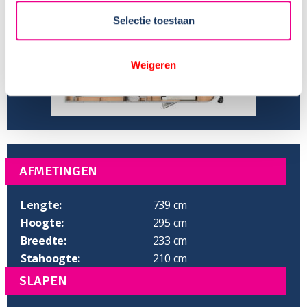
Aantal slaapplaatsen:
4
Selectie toestaan
Weigeren
AFMETINGEN
Lengte:
739 cm
Hoogte:
295 cm
Breedte:
233 cm
Stahoogte:
210 cm
SLAPEN