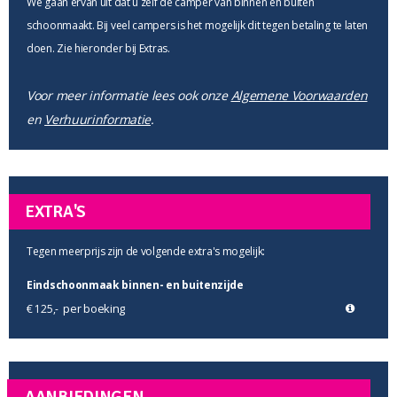
We gaan ervan uit dat u zelf de camper van binnen en buiten
schoonmaakt. Bij veel campers is het mogelijk dit tegen betaling te laten
doen. Zie hieronder bij Extras.
Voor meer informatie lees ook onze
Algemene Voorwaarden
en
Verhuurinformatie
.
EXTRA'S
Tegen meerprijs zijn de volgende extra's mogelijk:
Eindschoonmaak binnen- en buitenzijde
per boeking
€ 125,-