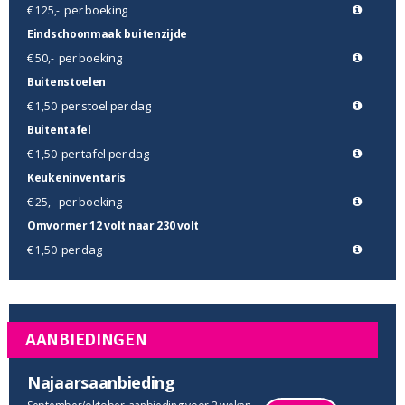
per boeking
€ 125,-
Eindschoonmaak buitenzijde
per boeking
€ 50,-
Buitenstoelen
per stoel per dag
€ 1,50
Buitentafel
per tafel per dag
€ 1,50
Keukeninventaris
per boeking
€ 25,-
Omvormer 12 volt naar 230 volt
per dag
€ 1,50
AANBIEDINGEN
Najaarsaanbieding