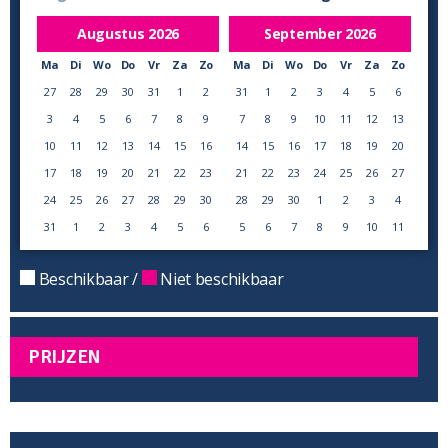
Augustus
2026
September
2026
Ma
Di
Wo
Do
Vr
Za
Zo
Ma
Di
Wo
Do
Vr
Za
Zo
27
28
29
30
31
1
2
31
1
2
3
4
5
6
3
4
5
6
7
8
9
7
8
9
10
11
12
13
10
11
12
13
14
15
16
14
15
16
17
18
19
20
17
18
19
20
21
22
23
21
22
23
24
25
26
27
24
25
26
27
28
29
30
28
29
30
1
2
3
4
31
1
2
3
4
5
6
5
6
7
8
9
10
11
Beschikbaar /
Niet beschikbaar
PRIJZEN