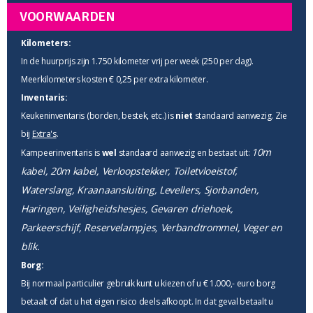
VOORWAARDEN
Kilometers:
In de huurprijs zijn 1.750 kilometer vrij per week (250 per dag).
Meerkilometers kosten € 0,25 per extra kilometer.
Inventaris:
Keukeninventaris (borden, bestek, etc.) is
niet
standaard aanwezig. Zie
bij
Extra's
.
10m
Kampeerinventaris is
wel
standaard aanwezig en bestaat uit:
kabel, 20m kabel, Verloopstekker, Toiletvloeistof,
Waterslang, Kraanaansluiting, Levellers, Sjorbanden,
Haringen, Veiligheidshesjes, Gevaren driehoek,
Parkeerschijf, Reservelampjes, Verbandtrommel, Veger en
blik.
Borg:
Bij normaal particulier gebruik kunt u kiezen of u € 1.000,- euro borg
betaalt of dat u het eigen risico deels afkoopt. In dat geval betaalt u