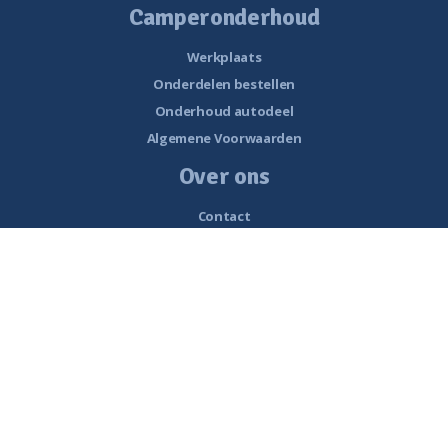
Camperonderhoud
Werkplaats
Onderdelen bestellen
Onderhoud autodeel
Algemene Voorwaarden
Over ons
Contact
Openingstijden
Nieuws
Vacatures
Historie van Noorderzon Campers
Route naar Smalle Weegbree 5 Wolvega
Werkplaats
Interessante links
Beoordelingen