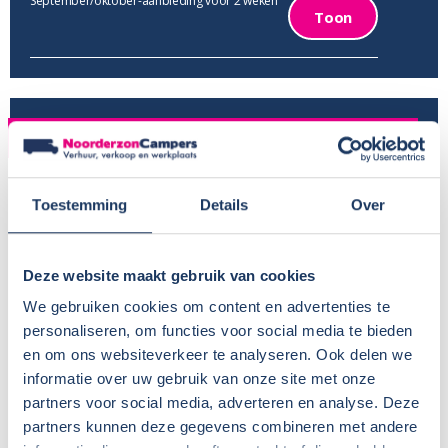
September/oktober-aanbieding voor 2 weken
Toon
VERHUUR
Provincie:
Utrecht
Toestemming
Details
Over
Type verhuur:
Particulier
Huisdieren:
Nee
Voor meer informatie, zie
Camper huren met hond
Deze website maakt gebruik van cookies
Wisseldag:
Vrijdag
We gebruiken cookies om content en advertenties te
Standaard haaltijd:
16.00 uur
personaliseren, om functies voor social media te bieden
Standaard retourtijd:
09.00 uur
en om ons websiteverkeer te analyseren. Ook delen we
Plaatsnaam:
Utrecht
informatie over uw gebruik van onze site met onze
Parkeren eigen auto:
Op terrein verhuurder
partners voor social media, adverteren en analyse. Deze
partners kunnen deze gegevens combineren met andere