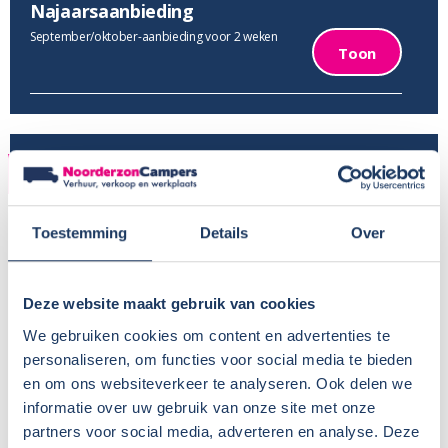
Najaarsaanbieding
September/oktober-aanbieding voor 2 weken
Toon
VERHUUR
Provincie:
Friesland
Toestemming
Details
Over
Type verhuur:
Bedrijfsmatig
Huisdieren:
Nee
Voor meer informatie, zie
Camper huren met hond
Deze website maakt gebruik van cookies
BTW aftrekbaar?:
We gebruiken cookies om content en advertenties te
Wisseldag:
Zaterdag
personaliseren, om functies voor social media te bieden
Standaard haaltijd:
16.00 uur
en om ons websiteverkeer te analyseren. Ook delen we
Standaard retourtijd:
09.00 uur
informatie over uw gebruik van onze site met onze
Plaatsnaam:
Gorredijk
partners voor social media, adverteren en analyse. Deze