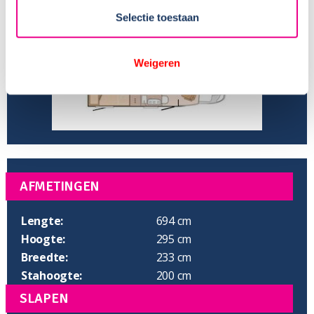
Aantal slaapplaatsen:
2
Selectie toestaan
Weigeren
AFMETINGEN
Lengte:
694 cm
Hoogte:
295 cm
Breedte:
233 cm
Stahoogte:
200 cm
SLAPEN