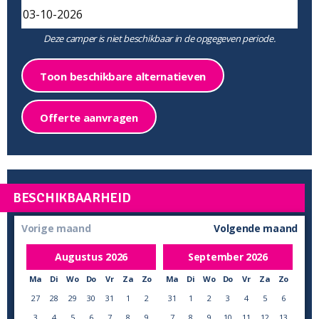
Deze camper is niet beschikbaar in de opgegeven periode.
Toon beschikbare alternatieven
Offerte aanvragen
BESCHIKBAARHEID
Vorige maand
Volgende maand
Augustus
2026
September
2026
Ma
Di
Wo
Do
Vr
Za
Zo
Ma
Di
Wo
Do
Vr
Za
Zo
27
28
29
30
31
1
2
31
1
2
3
4
5
6
3
4
5
6
7
8
9
7
8
9
10
11
12
13