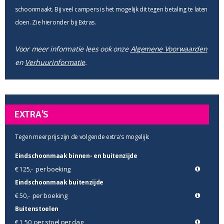
schoonmaakt. Bij veel campers is het mogelijk dit tegen betaling te laten
doen. Zie hieronder bij Extras.
Voor meer informatie lees ook onze
Algemene Voorwaarden
en
Verhuurinformatie
.
EXTRA'S
Tegen meerprijs zijn de volgende extra's mogelijk:
Eindschoonmaak binnen- en buitenzijde
per boeking
€ 125,-
Eindschoonmaak buitenzijde
per boeking
€ 50,-
Buitenstoelen
per stoel per dag
€ 1,50