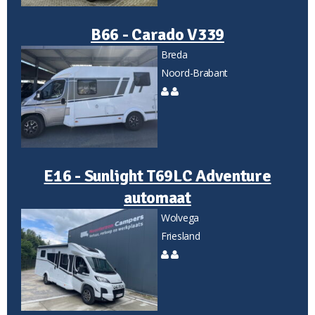
B66 - Carado V339
Breda
Noord-Brabant
E16 - Sunlight T69LC Adventure
automaat
Wolvega
Friesland