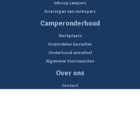
Inkoop campers
Ervaringen van verkopers
Camperonderhoud
Werkplaats
Onderdelen bestellen
Onderhoud autodeel
Algemene Voorwaarden
Over ons
Contact
Openingstijden
Nieuws
Vacatures
Historie van Noorderzon Campers
Route naar Smalle Weegbree 5 Wolvega
Werkplaats