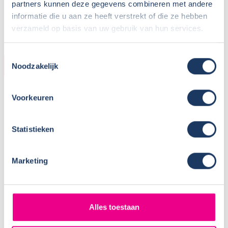
partners kunnen deze gegevens combineren met andere
Parkeren eigen auto:
Op parkeerplaats in wijk
informatie die u aan ze heeft verstrekt of die ze hebben
verhuurder
verzameld op basis van uw gebruik van hun services.
Toestemmingsselectie
CAMPER
Noodzakelijk
Bouwjaar:
2024
Voorkeuren
Onderstel:
Fiat Ducato
Motor:
140 pk
Versnellingen:
8
Statistieken
Gewicht leeg:
2980 kg
Max. gewicht:
3500 kg
Marketing
Rijbewijs:
B
Transmissie:
Automaat
Aantal zitplaatsen:
4
Alles toestaan
Zitplaatsen met gordel:
4
Isofix: