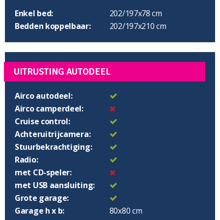
Enkel bed:
202/197x78 cm
Bedden koppelbaar:
202/197x210 cm
UITRUSTING AUTODEEL
Airco autodeel:
Airco camperdeel:
Cruise control:
Achteruitrijcamera:
Stuurbekrachtiging:
Radio:
met CD-speler:
met USB aansluiting:
Grote garage:
Garage h x b:
80x80 cm