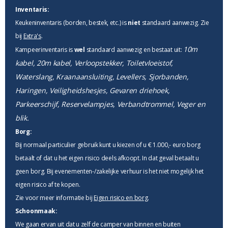
Inventaris:
Keukeninventaris (borden, bestek, etc.) is
niet
standaard aanwezig. Zie
bij
Extra's
.
10m
Kampeerinventaris is
wel
standaard aanwezig en bestaat uit:
kabel, 20m kabel, Verloopstekker, Toiletvloeistof,
Waterslang, Kraanaansluiting, Levellers, Sjorbanden,
Haringen, Veiligheidshesjes, Gevaren driehoek,
Parkeerschijf, Reservelampjes, Verbandtrommel, Veger en
blik.
Borg:
Bij normaal particulier gebruik kunt u kiezen of u € 1.000,- euro borg
betaalt of dat u het eigen risico deels afkoopt. In dat geval betaalt u
geen borg. Bij evenementen-/zakelijke verhuur is het niet mogelijk het
eigen risico af te kopen.
Zie voor meer informatie bij
Eigen risico en borg
.
Schoonmaak:
We gaan ervan uit dat u zelf de camper van binnen en buiten