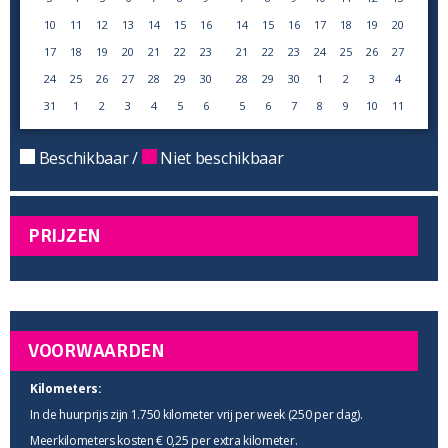
10
11
12
13
14
15
16
14
15
16
17
18
19
20
17
18
19
20
21
22
23
21
22
23
24
25
26
27
24
25
26
27
28
29
30
28
29
30
1
2
3
4
31
1
2
3
4
5
6
5
6
7
8
9
10
11
Beschikbaar /
Niet beschikbaar
PRIJZEN
VOORWAARDEN
Kilometers:
In de huurprijs zijn 1.750 kilometer vrij per week (250 per dag).
Meerkilometers kosten € 0,25 per extra kilometer.