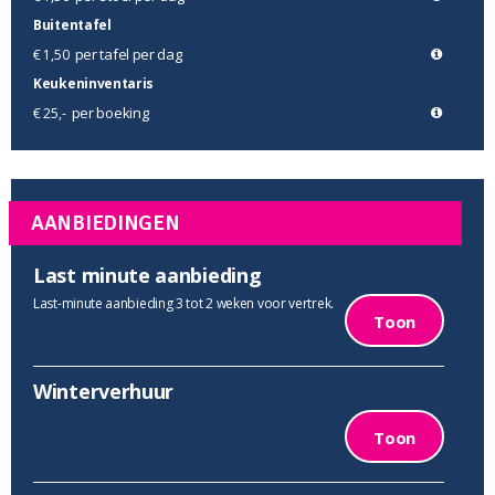
Buitentafel
per tafel per dag
€ 1,50
Keukeninventaris
per boeking
€ 25,-
AANBIEDINGEN
Last minute aanbieding
Last-minute aanbieding 3 tot 2 weken voor vertrek.
Toon
Winterverhuur
Toon