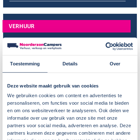
VERHUUR
Provincie:
Friesland
Type verhuur:
Bedrijfsmatig
Huisdieren:
Nee
Toestemming
Details
Over
Voor meer informatie, zie
Camper huren met hond
BTW aftrekbaar?:
Wisseldag:
Zaterdag
Deze website maakt gebruik van cookies
Standaard haaltijd:
16.00 uur
We gebruiken cookies om content en advertenties te
Standaard retourtijd:
09.00 uur
personaliseren, om functies voor social media te bieden
Plaatsnaam:
Gorredijk
en om ons websiteverkeer te analyseren. Ook delen we
Parkeren eigen auto:
Op parkeerplaats in wijk
informatie over uw gebruik van onze site met onze
verhuurder
partners voor social media, adverteren en analyse. Deze
partners kunnen deze gegevens combineren met andere