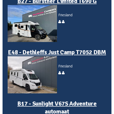
B27 - Bürstner Limited T690 G
Friesland
E48 - Dethleffs Just Camp T7052 DBM
Friesland
B17 - Sunlight V67S Adventure
automaat