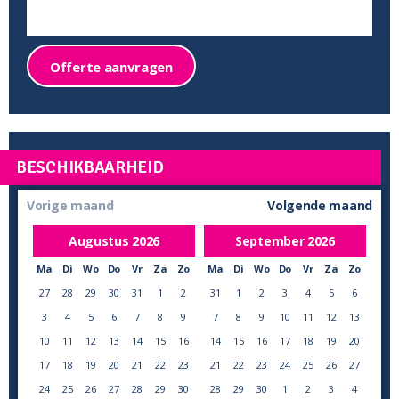
Offerte aanvragen
BESCHIKBAARHEID
Vorige maand
Volgende maand
Augustus
2026
September
2026
Ma
Di
Wo
Do
Vr
Za
Zo
Ma
Di
Wo
Do
Vr
Za
Zo
27
28
29
30
31
1
2
31
1
2
3
4
5
6
3
4
5
6
7
8
9
7
8
9
10
11
12
13
10
11
12
13
14
15
16
14
15
16
17
18
19
20
17
18
19
20
21
22
23
21
22
23
24
25
26
27
24
25
26
27
28
29
30
28
29
30
1
2
3
4