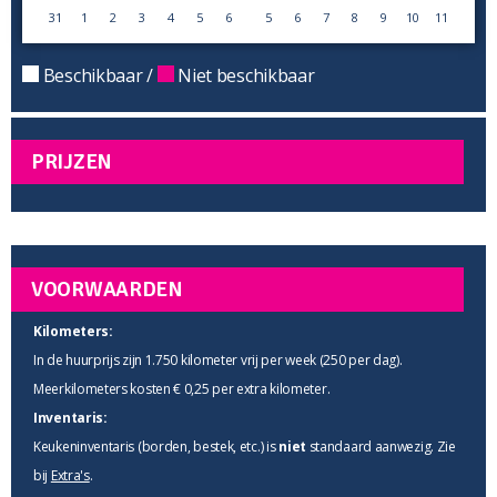
31
1
2
3
4
5
6
5
6
7
8
9
10
11
Beschikbaar /
Niet beschikbaar
PRIJZEN
VOORWAARDEN
Kilometers:
In de huurprijs zijn 1.750 kilometer vrij per week (250 per dag).
Meerkilometers kosten € 0,25 per extra kilometer.
Inventaris:
Keukeninventaris (borden, bestek, etc.) is
niet
standaard aanwezig. Zie
bij
Extra's
.