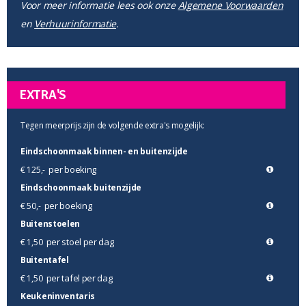
Voor meer informatie lees ook onze
Algemene Voorwaarden
en
Verhuurinformatie
.
EXTRA'S
Tegen meerprijs zijn de volgende extra's mogelijk:
Eindschoonmaak binnen- en buitenzijde
per boeking
€ 125,-
Eindschoonmaak buitenzijde
per boeking
€ 50,-
Buitenstoelen
per stoel per dag
€ 1,50
Buitentafel
per tafel per dag
€ 1,50
Keukeninventaris