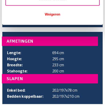
Weigeren
AFMETINGEN
Lengte:
694 cm
Hoogte:
295 cm
Breedte:
233 cm
Stahoogte:
200 cm
SLAPEN
Enkel bed:
202/197x78 cm
Bedden koppelbaar:
202/197x210 cm