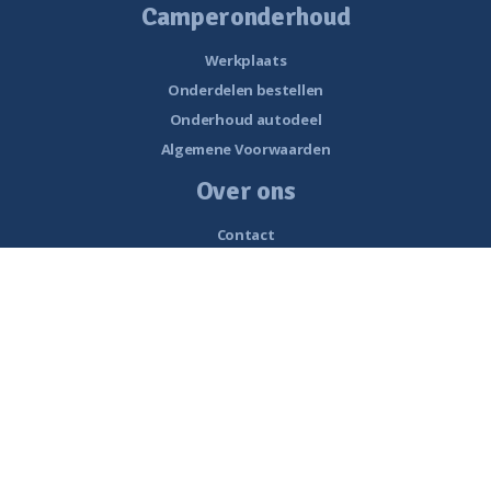
Camperonderhoud
Werkplaats
Onderdelen bestellen
Onderhoud autodeel
Algemene Voorwaarden
Over ons
Contact
Openingstijden
Nieuws
Vacatures
Historie van Noorderzon Campers
Route naar Smalle Weegbree 5 Wolvega
Werkplaats
Interessante links
Beoordelingen