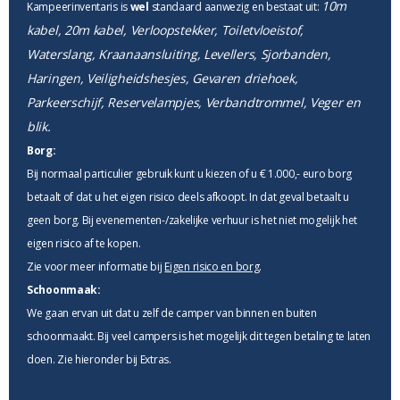
10m
Kampeerinventaris is
wel
standaard aanwezig en bestaat uit:
kabel, 20m kabel, Verloopstekker, Toiletvloeistof,
Waterslang, Kraanaansluiting, Levellers, Sjorbanden,
Haringen, Veiligheidshesjes, Gevaren driehoek,
Parkeerschijf, Reservelampjes, Verbandtrommel, Veger en
blik.
Borg:
Bij normaal particulier gebruik kunt u kiezen of u € 1.000,- euro borg
betaalt of dat u het eigen risico deels afkoopt. In dat geval betaalt u
geen borg. Bij evenementen-/zakelijke verhuur is het niet mogelijk het
eigen risico af te kopen.
Zie voor meer informatie bij
Eigen risico en borg
.
Schoonmaak:
We gaan ervan uit dat u zelf de camper van binnen en buiten
schoonmaakt. Bij veel campers is het mogelijk dit tegen betaling te laten
doen. Zie hieronder bij Extras.