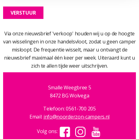
Via onze nieuwsbrief 'verkoop' houden wij u op de hoogte
van wisselingen in onze handelsvloot, zodat u geen camper
misloopt. De frequentie wisselt, maar u ontvangt de
nieuwsbrief maximaal één keer per week. Uiteraard kunt u
zich te allen tijde weer uitschrijven.
Smalle Weegbree 5
8472 BG Wolvega
Telefoon: 0561-700 205
Email:
info@noorderzon-campers.nl
Volg ons: