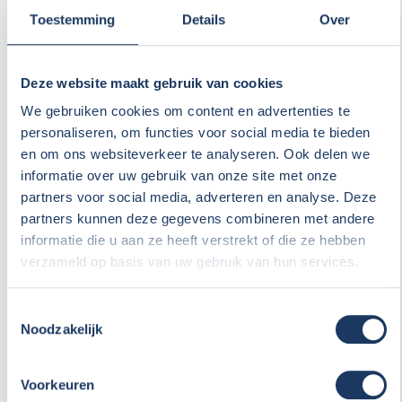
Toestemming
Details
Over
Distributieriem
Deze website maakt gebruik van cookies
We gebruiken cookies om content en advertenties te
Vochtmeting
personaliseren, om functies voor social media te bieden
en om ons websiteverkeer te analyseren. Ook delen we
informatie over uw gebruik van onze site met onze
Opmerkingen
partners voor social media, adverteren en analyse. Deze
partners kunnen deze gegevens combineren met andere
informatie die u aan ze heeft verstrekt of die ze hebben
verzameld op basis van uw gebruik van hun services.
Toestemmingsselectie
Noodzakelijk
Verwachte prijs
Voorkeuren