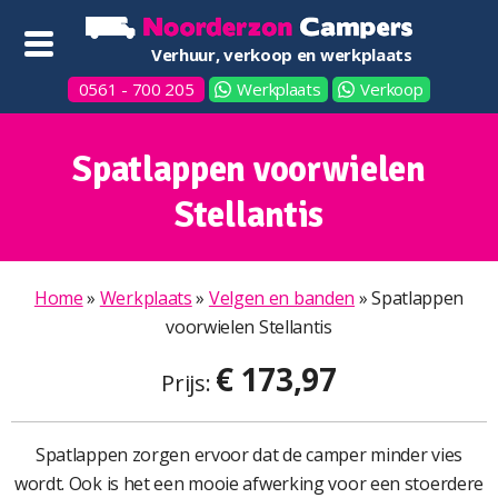
Verhuur, verkoop en werkplaats
0561 - 700 205
Werkplaats
Verkoop
Spatlappen voorwielen
Stellantis
Home
»
Werkplaats
»
Velgen en banden
»
Spatlappen
voorwielen Stellantis
€ 173,97
Prijs:
Spatlappen zorgen ervoor dat de camper minder vies
wordt. Ook is het een mooie afwerking voor een stoerdere