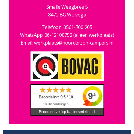
Smalle Weegbree 5
8472 BG Wolvega
Telefoon: 0561-700 205
WhatsApp: 06-12100752 (alleen werkplaats)
Email:
werkplaats@noorderzon-campers.nl
9
.5
Beoordeling:
9.5
/
10
589
beoordelingen
Beoordeel zelf op klantenvertellen.nl