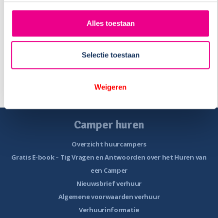
Alles toestaan
U kunt zich hierboven ook direct inschrijven voor onze
nieuwsbrief ‘verkoop’. Wij houden u dan per mail op de
hoogte van wisselingen in onze handelsvloot, zodat u geen
Selectie toestaan
camper misloopt. De frequentie wisselt, maar u ontvangt
de nieuwsbrief maximaal één keer per week. Uiteraard
kunt u zich te allen tijde weer uitschrijven.
Weigeren
Camper huren
Overzicht huurcampers
Gratis E-book – Tig Vragen en Antwoorden over het Huren van
een Camper
Nieuwsbrief verhuur
Algemene voorwaarden verhuur
Verhuurinformatie