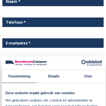
Naam *
Telefoon *
E-mailadres *
Kenteken
Toestemming
Details
Over
Merk
Deze website maakt gebruik van cookies
We gebruiken cookies om content en advertenties te
personaliseren, om functies voor social media te bieden