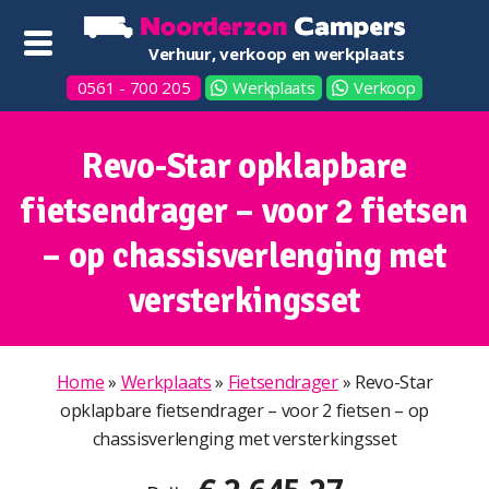
Verhuur, verkoop en werkplaats
0561 - 700 205
Werkplaats
Verkoop
Revo-Star opklapbare
fietsendrager – voor 2 fietsen
– op chassisverlenging met
versterkingsset
Home
»
Werkplaats
»
Fietsendrager
»
Revo-Star
opklapbare fietsendrager – voor 2 fietsen – op
chassisverlenging met versterkingsset