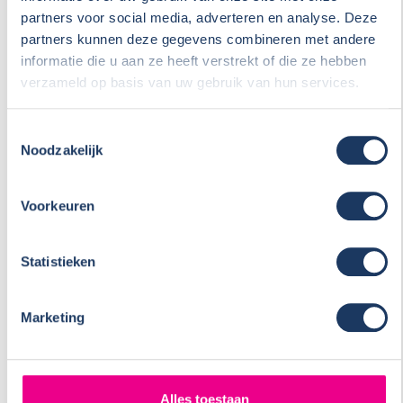
partners voor social media, adverteren en analyse. Deze
partners kunnen deze gegevens combineren met andere
informatie die u aan ze heeft verstrekt of die ze hebben
verzameld op basis van uw gebruik van hun services.
Toestemmingsselectie
Noodzakelijk
Inschrijven voor nieuwsbrief 'verkoop'
Voorkeuren
Statistieken
Marketing
U kunt zich hierboven ook direct inschrijven voor onze
nieuwsbrief ‘verkoop’. Wij houden u dan per mail op de
hoogte van wisselingen in onze handelsvloot, zodat u geen
Alles toestaan