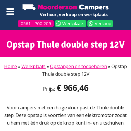
Verhuur, verkoop en werkplaats
0561 - 700 205
Werkplaats
Verkoop
Opstap Thule double step 12V
Home
»
Werkplaats
»
Opstappen en toebehoren
»
Opstap
Thule double step 12V
€ 966,46
Prijs:
Voor campers met een hoge vloer past de Thule double
step. Deze opstap is voorzien van een elektromotor zodat
u hem met één druk op de knop kunt in- en uitschuiven.