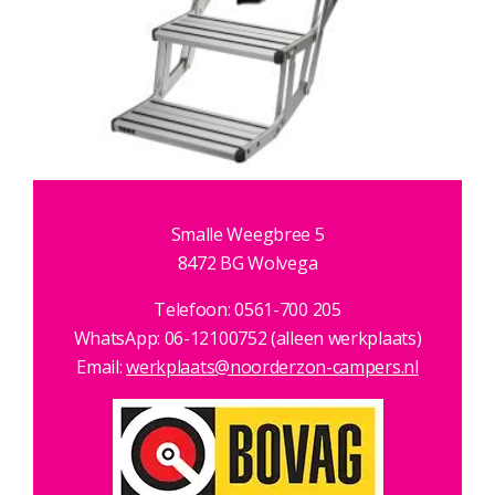
Smalle Weegbree 5
8472 BG Wolvega
Telefoon: 0561-700 205
WhatsApp: 06-12100752 (alleen werkplaats)
Email:
werkplaats@noorderzon-campers.nl