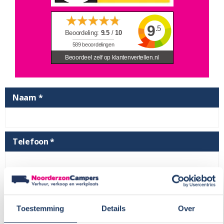
9
.5
Beoordeling:
9.5
/
10
589
beoordelingen
Beoordeel zelf op klantenvertellen.nl
Naam *
Telefoon *
E-mailadres *
Toestemming
Details
Over