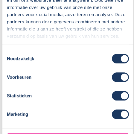
en om ons websiteverkeer te analyseren. Ook delen we
informatie over uw gebruik van onze site met onze
Opmerkingen
partners voor social media, adverteren en analyse. Deze
partners kunnen deze gegevens combineren met andere
informatie die u aan ze heeft verstrekt of die ze hebben
verzameld op basis van uw gebruik van hun services.
Toestemmingsselectie
Noodzakelijk
Voorkeuren
Inschrijven voor nieuwsbrief 'verkoop'
Statistieken
Marketing
U kunt zich hierboven ook direct inschrijven voor onze