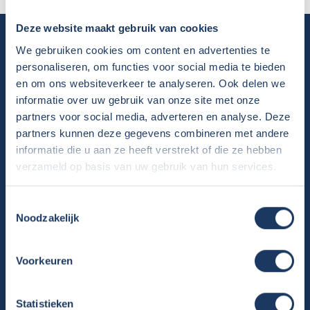
Deze website maakt gebruik van cookies
Camper huren
We gebruiken cookies om content en advertenties te
Overzicht huurcampers
personaliseren, om functies voor social media te bieden
en om ons websiteverkeer te analyseren. Ook delen we
Gratis E-book – Tig Vragen en Antwoorden over het Huren van
informatie over uw gebruik van onze site met onze
een Camper
partners voor social media, adverteren en analyse. Deze
Nieuwsbrief verhuur
partners kunnen deze gegevens combineren met andere
Algemene voorwaarden verhuur
informatie die u aan ze heeft verstrekt of die ze hebben
Verhuurinformatie
verzameld op basis van uw gebruik van hun services.
Ervaringen van huurders
Reiservaring delen
Toestemmingsselectie
Instructievideo
Noodzakelijk
Reisinformatie
Veelgestelde vragen
Voorkeuren
Veel voorkomende storingen onderweg
Camper te koop
Statistieken