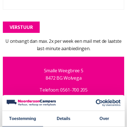
U ontvangt dan max. 2x per week een mail met de laatste
last-minute aanbiedingen.
Smalle Weegbree 5
8472 BG Wolvega
Telefoon: 0561-700 205
Email:
info@noorderzon-campers.nl
Volg ons:
Toestemming
Details
Over