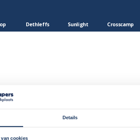
oop
Dethleffs
Sunlight
Crosscamp
Details
 nieuwe camper van Noorderzon is uitstekend bevallen. De cam
 van cookies