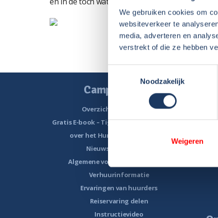
en in de toch wat smalle straatjes in dorpen en 
We gebruiken cookies om cont
websiteverkeer te analyseren
media, adverteren en analys
verstrekt of die ze hebben v
Toestemmingsselectie
Noodzakelijk
Camper huren
Overzicht huurcampers
Gratis E-book – Tig Vragen en Antwoorden
Grat
over het Huren van een Camper
Gratis E
Weigeren
Nieuwsbrief verhuur
Algemene voorwaarden verhuur
Verhuurinformatie
Ervaringen van huurders
Reiservaring delen
Instructievideo