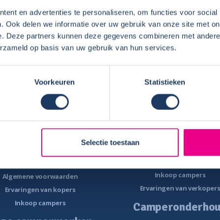
steden in zuid Europa kun je er nog goed mee uit de voeten.
ent en advertenties te personaliseren, om functies voor social
. Ook delen we informatie over uw gebruik van onze site met on
e. Deze partners kunnen deze gegevens combineren met andere i
erzameld op basis van uw gebruik van hun services.
Voorkeuren
Statistieken
Camper te koop
Camper verhure
Overzicht campers te koop
Verhuurbemiddeling
is E-book – Tips camper kopen
Ervaringen van verhuurde
-book – 8 fouten bij het kopen van
Eigenaren
Selectie toestaan
een camper
Camper verkope
Nieuwsbrief verkoop
Inkoop campers
Algemene voorwaarden
Ervaringen van verkoper
Ervaringen van kopers
Inkoop campers
Camperonderho