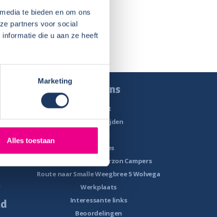
 media te bieden en om ons
ze partners voor social
nformatie die u aan ze heeft
Marketing
n
Over ons
Contact
rs
Openingstijden
Nieuws
Alles toestaan
Vacatures
n
Historie van Noorderzon Campers
Route naar Smalle Weegbree 5 Wolvega
s
Werkplaats
Interessante links
ud
Beoordelingen