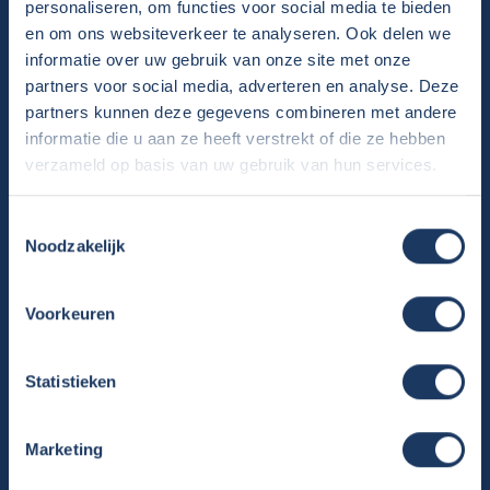
personaliseren, om functies voor social media te bieden
Algemene voorwaarden verhuur
en om ons websiteverkeer te analyseren. Ook delen we
Verhuurinformatie
informatie over uw gebruik van onze site met onze
Ervaringen van huurders
partners voor social media, adverteren en analyse. Deze
partners kunnen deze gegevens combineren met andere
Reiservaring delen
informatie die u aan ze heeft verstrekt of die ze hebben
Instructievideo
verzameld op basis van uw gebruik van hun services.
Reisinformatie
Veelgestelde vragen
Toestemmingsselectie
Veel voorkomende storingen onderweg
Noodzakelijk
Camper te koop
Voorkeuren
Overzicht campers te koop
Gratis E-book – Tips camper kopen
Gratis E-book – 8 fouten bij het kopen van een camper
Statistieken
Nieuwsbrief verkoop
Algemene voorwaarden
Marketing
Ervaringen van kopers