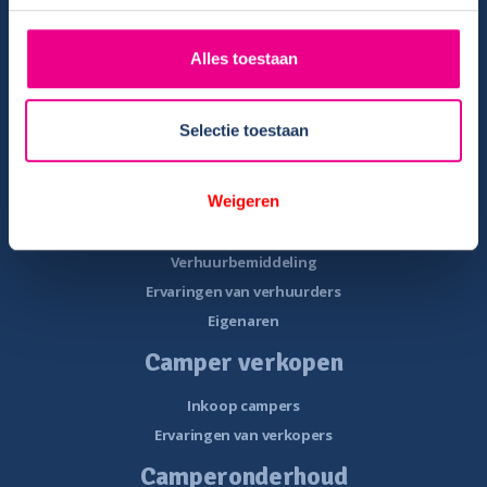
Inkoop campers
Onze campermerken
Alles toestaan
Dethleffs campers
Sunlight campers
Selectie toestaan
Crosscamp campers
Camper Brochures
Weigeren
Camper verhuren
Verhuurbemiddeling
Ervaringen van verhuurders
Eigenaren
Camper verkopen
Inkoop campers
Ervaringen van verkopers
Camperonderhoud