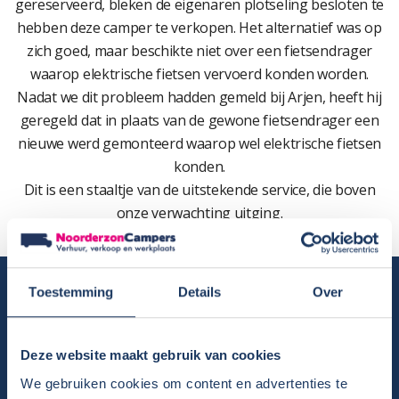
gereserveerd, bleken de eigenaren plotseling besloten te
hebben deze camper te verkopen. Het alternatief was op
zich goed, maar beschikte niet over een fietsendrager
waarop elektrische fietsen vervoerd konden worden.
Nadat we dit probleem hadden gemeld bij Arjen, heeft hij
geregeld dat in plaats van de gewone fietsendrager een
nieuwe werd gemonteerd waarop wel elektrische fietsen
konden.
Dit is een staaltje van de uitstekende service, die boven
onze verwachting uitging.
Camper huren
Toestemming
Details
Over
Overzicht huurcampers
Gratis E-book – Tig Vragen en Antwoorden over het Huren van
Deze website maakt gebruik van cookies
een Camper
We gebruiken cookies om content en advertenties te
Nieuwsbrief verhuur