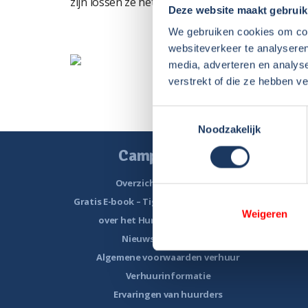
zijn lossen ze het direct voor je op als het nu 
Deze website maakt gebruik
We gebruiken cookies om cont
websiteverkeer te analyseren
media, adverteren en analys
verstrekt of die ze hebben v
Toestemmingsselectie
Noodzakelijk
Camper huren
Overzicht huurcampers
Gratis E-book – Tig Vragen en Antwoorden
Grat
Weigeren
over het Huren van een Camper
Gratis E
Nieuwsbrief verhuur
Algemene voorwaarden verhuur
Verhuurinformatie
Ervaringen van huurders