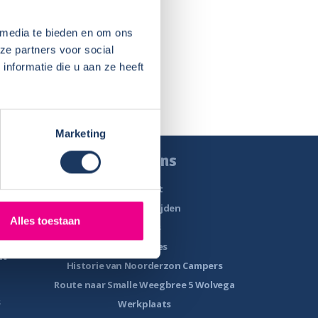
der
 media te bieden en om ons
ze partners voor social
nformatie die u aan ze heeft
Marketing
n
Over ons
Contact
rs
Openingstijden
Alles toestaan
Nieuws
Vacatures
n
Historie van Noorderzon Campers
Route naar Smalle Weegbree 5 Wolvega
s
Werkplaats