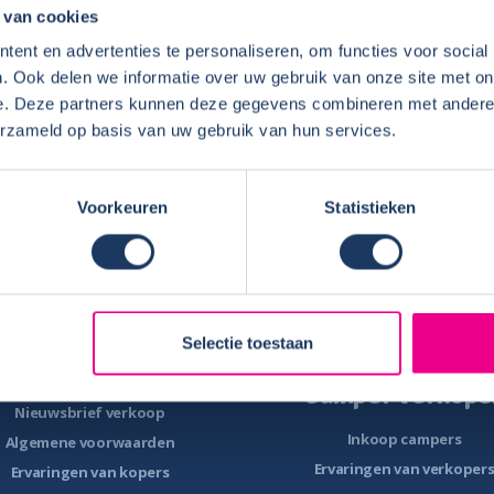
verkoop verhuur of werkplaats is maakt niet uit een echte aanra
 van cookies
ent en advertenties te personaliseren, om functies voor social
. Ook delen we informatie over uw gebruik van onze site met on
e. Deze partners kunnen deze gegevens combineren met andere i
erzameld op basis van uw gebruik van hun services.
Voorkeuren
Statistieken
Camper te koop
Camper verhure
Overzicht campers te koop
Verhuurbemiddeling
is E-book – Tips camper kopen
Ervaringen van verhuurde
Selectie toestaan
-book – 8 fouten bij het kopen van
Eigenaren
een camper
Camper verkope
Nieuwsbrief verkoop
Inkoop campers
Algemene voorwaarden
Ervaringen van verkoper
Ervaringen van kopers