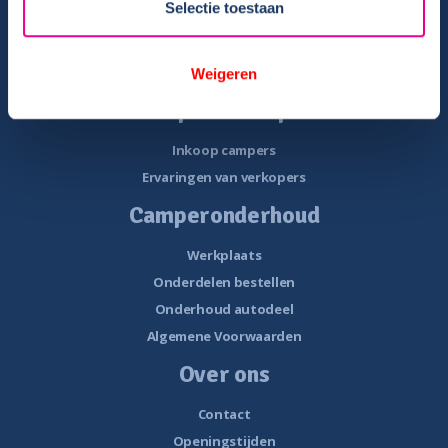
Selectie toestaan
Verhuurbemiddeling
Ervaringen van verhuurders
Eigenaren
Weigeren
Camper verkopen
Inkoop campers
Ervaringen van verkopers
Camperonderhoud
Werkplaats
Onderdelen bestellen
Onderhoud autodeel
Algemene Voorwaarden
Over ons
Contact
Openingstijden