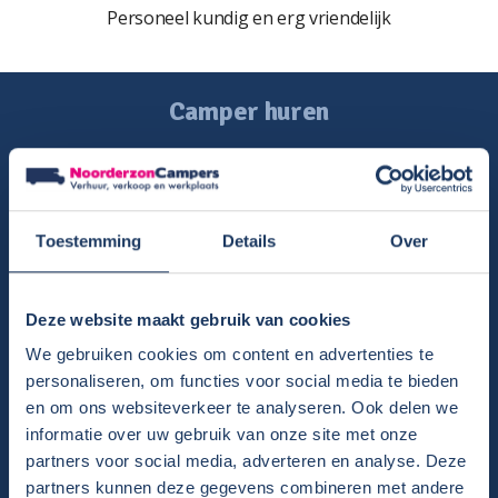
Personeel kundig en erg vriendelijk
Camper huren
Overzicht huurcampers
Gratis E-book – Tig Vragen en Antwoorden over het Huren van
een Camper
Toestemming
Details
Over
Nieuwsbrief verhuur
Algemene voorwaarden verhuur
Verhuurinformatie
Deze website maakt gebruik van cookies
Ervaringen van huurders
We gebruiken cookies om content en advertenties te
Reiservaring delen
personaliseren, om functies voor social media te bieden
Instructievideo
en om ons websiteverkeer te analyseren. Ook delen we
Reisinformatie
informatie over uw gebruik van onze site met onze
Veelgestelde vragen
partners voor social media, adverteren en analyse. Deze
Veel voorkomende storingen onderweg
partners kunnen deze gegevens combineren met andere