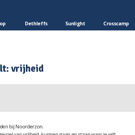
oop
Dethleffs
Sunlight
Crosscamp
t: vrijheid
den bij Noorderzon.
voel van vrijheid, kunnen gaan en staan waar je wilt.