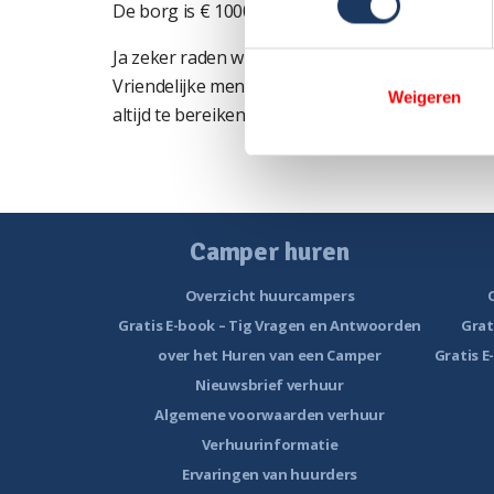
De borg is € 1000 die je als je geen schade heb
Ja zeker raden wij Noorderzon aan bij vrienden
Vriendelijke mensen, je krijgt altijd een goede 
Weigeren
altijd te bereiken.
Camper huren
Overzicht huurcampers
Gratis E-book – Tig Vragen en Antwoorden
Grat
over het Huren van een Camper
Gratis E
Nieuwsbrief verhuur
Algemene voorwaarden verhuur
Verhuurinformatie
Ervaringen van huurders