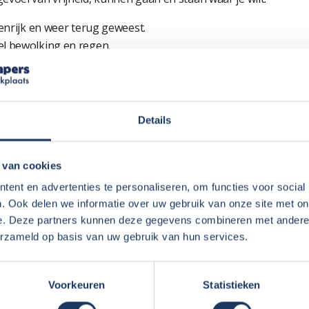
enrijk en weer terug geweest.
el bewolking en regen.
ge keer de Detleffs Globebus T2.
r.
toegankelijker(gezien handicap) maar….. ook zeer zeker en aanra
Details
geweldige auto. Rijdt soepel en gemakkelijk en heeft veel “pit” 
 van cookies
t beste voegt. Hoog dwarsbed, fransbed, garage, electr. fietse
ent en advertenties te personaliseren, om functies voor social
ffen als we volgend jaar met vervroegd pensioen gaan.
. Ook delen we informatie over uw gebruik van onze site met on
e. Deze partners kunnen deze gegevens combineren met andere i
ben wij begrepen. Betrouwbaar en met kennis van zaken.
erzameld op basis van uw gebruik van hun services.
pen en alles laten zien en uitgelegd. Deskundige man die all
je weet of er al schade aan de camper zit voor je hem mee krij
Voorkeuren
Statistieken
erug komt brengen.