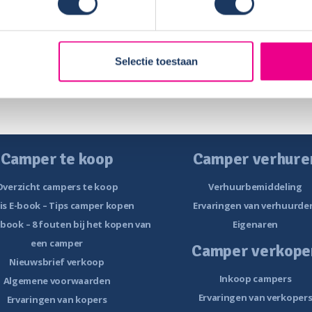
t gemaakt, binnen 2 dagen weer op je bankrekening hebt staan.
 en kennissen.
camper mee, alles is voor je geregeld ( verzekering, ANWB etc et
Selectie toestaan
Camper te koop
Camper verhure
Overzicht campers te koop
Verhuurbemiddeling
is E-book – Tips camper kopen
Ervaringen van verhuurde
-book – 8 fouten bij het kopen van
Eigenaren
een camper
Camper verkope
Nieuwsbrief verkoop
Inkoop campers
Algemene voorwaarden
Ervaringen van verkoper
Ervaringen van kopers