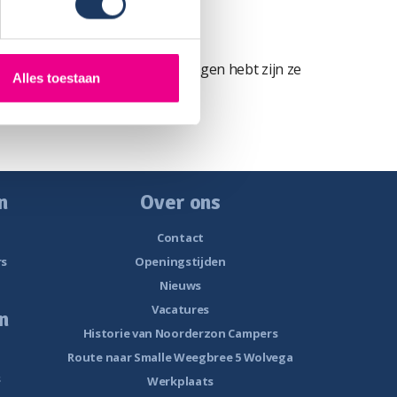
 Grote Klasse!
c) en als je problemen en/of vragen hebt zijn ze
Alles toestaan
n
Over ons
Contact
rs
Openingstijden
Nieuws
Vacatures
n
Historie van Noorderzon Campers
Route naar Smalle Weegbree 5 Wolvega
s
Werkplaats