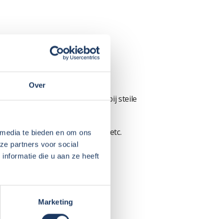
der.
Over
als dat nodig is bijvoorbeeld bij steile
n rek, gebruiksvriendelijkheid etc.
 media te bieden en om ons
ze partners voor social
nformatie die u aan ze heeft
e vagen kon beantwoorden.
gt.
Marketing