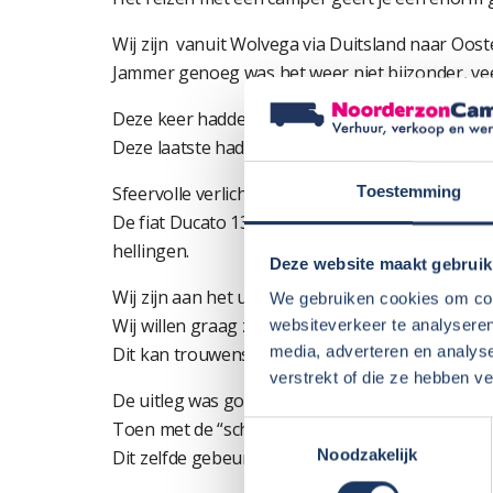
Wij zijn vanuit Wolvega via Duitsland naar Oost
Jammer genoeg was het weer niet bijzonder, ve
Deze keer hadden we de Burstner Nexxo en vori
Deze laatste had het voor ons net even iets mee
Sfeervolle verlichting, lichte houtkleur, toilet 
Toestemming
De fiat Ducato 130 waar beiden op stonden is een 
hellingen.
Deze website maakt gebruik
Wij zijn aan het uitproberen welke camper ons he
We gebruiken cookies om cont
Wij willen graag zelf een camper aan gaan scha
websiteverkeer te analyseren
media, adverteren en analys
Dit kan trouwens ook goed via Noorderzon heb
verstrekt of die ze hebben v
De uitleg was goed, hele camper eerst doorgelo
Toen met de “schade” lijst de camper rond zodat 
Toestemmingsselectie
Noodzakelijk
Dit zelfde gebeurd ook weer als je de camper t