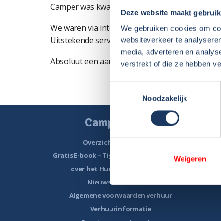
Camper was kwalitatief uitstekend, betrouwbaa
Deze website maakt gebruik
We waren via internet bij Noorderzon terecht 
We gebruiken cookies om cont
Uitstekende service met hele snelle reacties o
websiteverkeer te analyseren
media, adverteren en analys
Absoluut een aanrader.
verstrekt of die ze hebben v
Toestemmingsselectie
Noodzakelijk
Camper huren
Overzicht huurcampers
Gratis E-book – Tig Vragen en Antwoorden
Grat
Weigeren
over het Huren van een Camper
Gratis E
Nieuwsbrief verhuur
Algemene voorwaarden verhuur
Verhuurinformatie