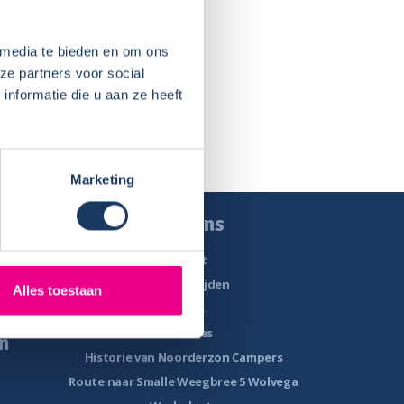
 media te bieden en om ons
ze partners voor social
nformatie die u aan ze heeft
Marketing
n
Over ons
Contact
rs
Openingstijden
Alles toestaan
Nieuws
Vacatures
n
Historie van Noorderzon Campers
Route naar Smalle Weegbree 5 Wolvega
s