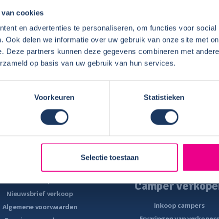
r en schoon en comfortabel.
 van cookies
gekomen.
ent en advertenties te personaliseren, om functies voor social
p vragen. Meedenkend.
. Ook delen we informatie over uw gebruik van onze site met on
e. Deze partners kunnen deze gegevens combineren met andere i
erzameld op basis van uw gebruik van hun services.
Voorkeuren
Statistieken
Camper te koop
Camper verhure
Overzicht campers te koop
Verhuurbemiddeling
is E-book – Tips camper kopen
Ervaringen van verhuurde
Selectie toestaan
-book – 8 fouten bij het kopen van
Eigenaren
een camper
Camper verkope
Nieuwsbrief verkoop
Inkoop campers
Algemene voorwaarden
Ervaringen van verkoper