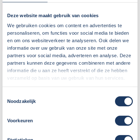
SLAPEN
Deze website maakt gebruik van cookies
We gebruiken cookies om content en advertenties te
personaliseren, om functies voor social media te bieden
en om ons websiteverkeer te analyseren. Ook delen we
UITRUSTING AUTODEEL
informatie over uw gebruik van onze site met onze
partners voor social media, adverteren en analyse. Deze
Airco autodeel:
partners kunnen deze gegevens combineren met andere
Airco camperdeel:
informatie die u aan ze heeft verstrekt of die ze hebben
Cruise control:
verzameld op basis van uw gebruik van hun services.
Achteruitrijcamera:
Stuurbekrachtiging:
Toestemmingsselectie
Radio:
Noodzakelijk
met CD-speler:
met USB aansluiting:
Voorkeuren
Grote garage:
Vast navigatiesysteem:
Statistieken