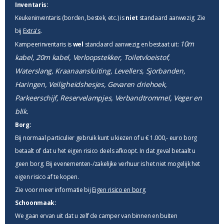
Inventaris:
Keukeninventaris (borden, bestek, etc.) is
niet
standaard aanwezig. Zie
bij
Extra's
.
10m
Kampeerinventaris is
wel
standaard aanwezig en bestaat uit:
kabel, 20m kabel, Verloopstekker, Toiletvloeistof,
Waterslang, Kraanaansluiting, Levellers, Sjorbanden,
Haringen, Veiligheidshesjes, Gevaren driehoek,
Parkeerschijf, Reservelampjes, Verbandtrommel, Veger en
blik.
Borg:
Bij normaal particulier gebruik kunt u kiezen of u € 1.000,- euro borg
betaalt of dat u het eigen risico deels afkoopt. In dat geval betaalt u
geen borg. Bij evenementen-/zakelijke verhuur is het niet mogelijk het
eigen risico af te kopen.
Zie voor meer informatie bij
Eigen risico en borg
.
Schoonmaak:
We gaan ervan uit dat u zelf de camper van binnen en buiten