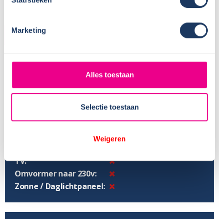
Marketing
UITRUSTING CAMPERDEEL
Grootte koelkast:
Toilet:
Alles toestaan
Douche:
Warm water boiler:
Selectie toestaan
Inh. schoonwatertank:
Inhoud vuilwatertank:
Verwarming:
Weigeren
Fietsenrek:
TV:
Omvormer naar 230v:
Zonne / Daglichtpaneel: