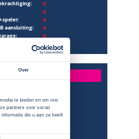
ekrachtiging:
-speler:
B aansluiting:
garage:
avigatiesysteem:
Over
STING CAMPERDEEL
e koelkast:
 media te bieden en om ons
:
ze partners voor social
ater boiler:
nformatie die u aan ze heeft
choonwatertank:
 vuilwatertank: