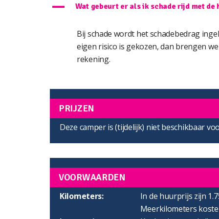
A
Wat gebeurt er als ik schade rijd met d
Bij schade wordt het schadebedrag inge
eigen risico is gekozen, dan brengen we 
rekening.
PRIJZEN
Deze camper is (tijdelijk) niet beschikbaar vo
VOORWAARDEN
Kilometers:
In de huurprijs zijn 1.
Meerkilometers kosten