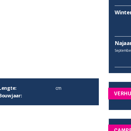
Winte
Najaa
September
Lengte:
cm
VERH
Bouwjaar:
CAMP