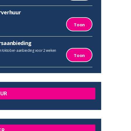
rverhuur
Toon
rsaanbieding
/oktober-aanbieding voor 2 weken
Toon
UUR
ER