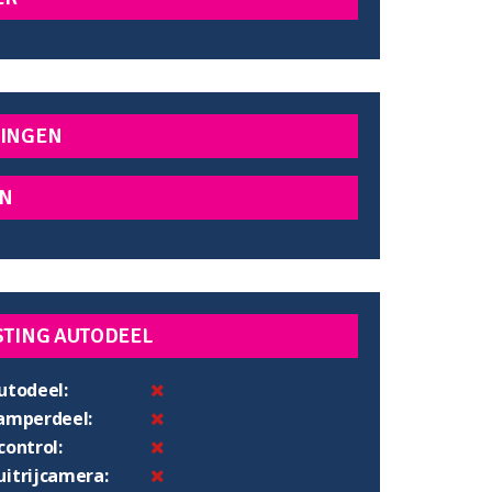
INGEN
N
STING AUTODEEL
utodeel:
camperdeel:
control:
uitrijcamera: