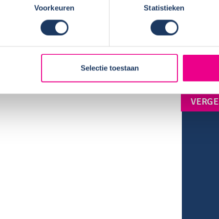
Verwar
Voorkeuren
Statistieken
Fietsen
TV:
Omvorm
Zonne 
Selectie toestaan
VERGE