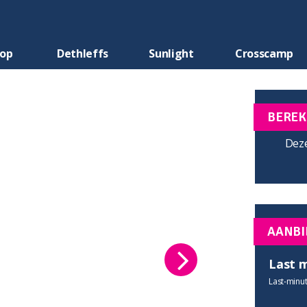
oop
Dethleffs
Sunlight
Crosscamp
BEREK
Deze
AANBI
Last 
Last-minut