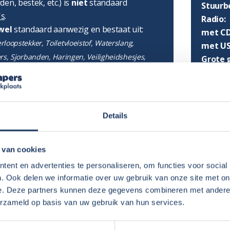
en, bestek, etc.) is
niet
standaard
Stuurb
's
.
Radio:
wel
standaard aanwezig en bestaat uit:
met CD
loopstekker, Toiletvloeistof, Waterslang,
met US
ers, Sjorbanden, Haringen, Veiligheidshesjes,
Grote 
erschijf, Reservelampjes, Verbandtrommel,
Vast n
r gebruik kunt u kiezen of u € 1.000,- euro
et eigen risico deels afkoopt. In dat geval
Details
UITRU
ij evenementen-/zakelijke verhuur is het
 risico af te kopen.
Groott
 van cookies
tie bij
Eigen risico en borg
.
Toilet:
 u zelf de camper van binnen en buiten
ent en advertenties te personaliseren, om functies voor social
Douche
campers is het mogelijk dit tegen betaling
. Ook delen we informatie over uw gebruik van onze site met on
Warm w
e. Deze partners kunnen deze gegevens combineren met andere i
onder bij Extras.
erzameld op basis van uw gebruik van hun services.
Inh. s
Inhoud
rwaarden
en
Verhuurinformatie
.