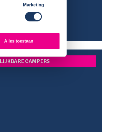
ming:
Marketing
rek:
er naar 230v:
/ Daglichtpaneel:
Alles toestaan
LIJKBARE CAMPERS