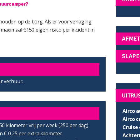
e huurcamper?
houden op de borg. Als er voor verlaging
maximaal €150 eigen risico per incident in
AFMET
SLAPE
or verhuur.
UITRU
Airco a
Airco 
750 kilometer vrij per week (250 per dag).
Cruise 
 € 0,25 per extra kilometer.
Achter