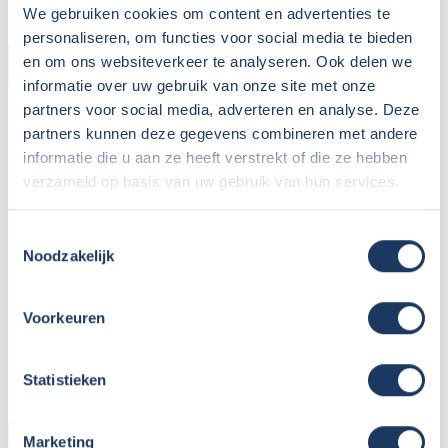
We gebruiken cookies om content en advertenties te
personaliseren, om functies voor social media te bieden
en om ons websiteverkeer te analyseren. Ook delen we
UITRUSTING AUTODEEL
informatie over uw gebruik van onze site met onze
partners voor social media, adverteren en analyse. Deze
Airco autodeel:
partners kunnen deze gegevens combineren met andere
Airco camperdeel:
informatie die u aan ze heeft verstrekt of die ze hebben
Cruise control:
verzameld op basis van uw gebruik van hun services.
Achteruitrijcamera:
Stuurbekrachtiging:
Toestemmingsselectie
Radio:
Noodzakelijk
met CD-speler:
met USB aansluiting:
Voorkeuren
Grote garage:
Vast navigatiesysteem:
Statistieken
UITRUSTING CAMPERDEEL
Marketing