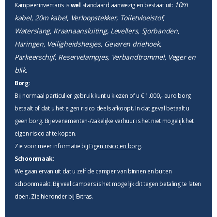
10m
Kampeerinventaris is
wel
standaard aanwezig en bestaat uit:
kabel, 20m kabel, Verloopstekker, Toiletvloeistof,
Waterslang, Kraanaansluiting, Levellers, Sjorbanden,
Haringen, Veiligheidshesjes, Gevaren driehoek,
Parkeerschijf, Reservelampjes, Verbandtrommel, Veger en
blik.
Borg:
Bij normaal particulier gebruik kunt u kiezen of u € 1.000,- euro borg
betaalt of dat u het eigen risico deels afkoopt. In dat geval betaalt u
geen borg. Bij evenementen-/zakelijke verhuur is het niet mogelijk het
eigen risico af te kopen.
Zie voor meer informatie bij
Eigen risico en borg
.
Schoonmaak:
We gaan ervan uit dat u zelf de camper van binnen en buiten
schoonmaakt. Bij veel campers is het mogelijk dit tegen betaling te laten
doen. Zie hieronder bij Extras.