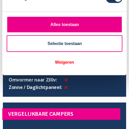
Grootte koelkast:
Toilet:
Alles toestaan
Douche:
Warm water boiler:
Inh. schoonwatertank:
Selectie toestaan
Inhoud vuilwatertank:
Verwarming:
Weigeren
Fietsenrek:
TV:
Omvormer naar 230v:
Zonne / Daglichtpaneel:
VERGELIJKBARE CAMPERS