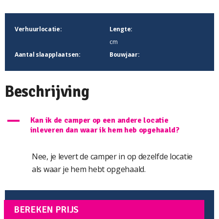
Verhuurlocatie:
Lengte:
cm
Aantal slaapplaatsen:
Bouwjaar:
Beschrijving
A
Kan ik de camper op een andere locatie
inleveren dan waar ik hem heb opgehaald?
Nee, je levert de camper in op dezelfde locatie
als waar je hem hebt opgehaald.
BEREKEN PRIJS