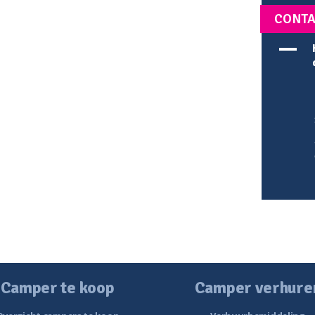
CONTA
A
Camper te koop
Camper verhure