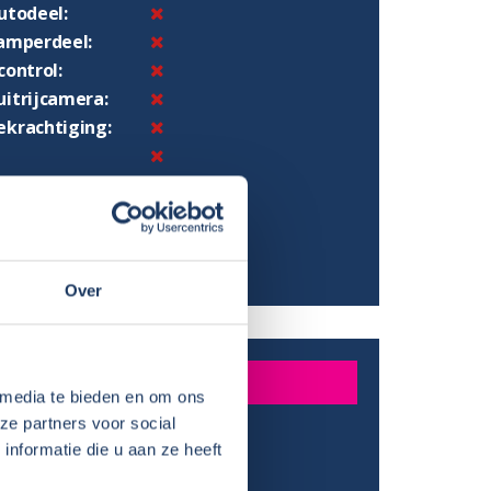
utodeel:
camperdeel:
control:
uitrijcamera:
ekrachtiging:
-speler:
B aansluiting:
garage:
avigatiesysteem:
Over
STING CAMPERDEEL
 media te bieden en om ons
ze partners voor social
e koelkast:
nformatie die u aan ze heeft