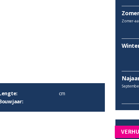
Zomer
Zomer-aan
Winte
Najaa
September
Lengte:
cm
Bouwjaar:
VERH