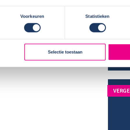
Douche
Warm w
Inh. s
Voorkeuren
Statistieken
Inhoud
Verwar
Fietsen
TV:
Selectie toestaan
Omvorm
Zonne 
VERGE