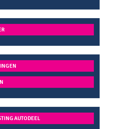
ER
INGEN
N
STING AUTODEEL