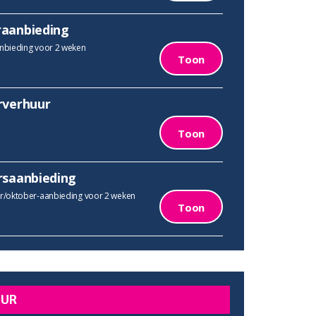
aanbieding
bieding voor 2 weken
Toon
rverhuur
Toon
rsaanbieding
/oktober-aanbieding voor 2 weken
Toon
UUR