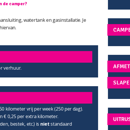
in de camper?
sluiting, watertank en gasinstallatie. Je
 hiervan.
CAMP
AFMET
or verhuur.
SLAPE
750 kilometer vrij per week (250 per dag).
 € 0,25 per extra kilometer.
UITRU
en, bestek, etc.) is
niet
standaard