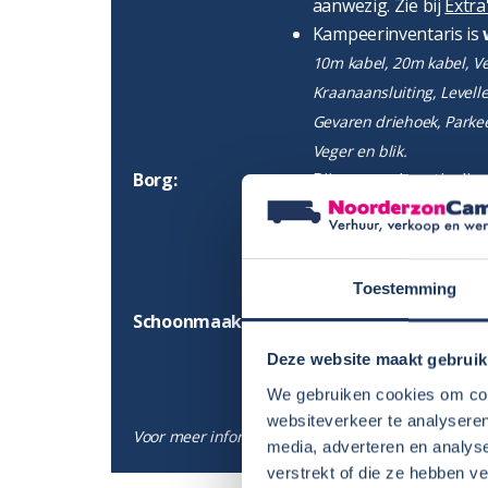
aanwezig. Zie bij
Extra
Kampeerinventaris is
10m kabel, 20m kabel, Ver
Kraanaansluiting, Levell
Gevaren driehoek, Parke
Veger en blik.
Borg:
Bij normaal particulie
borg betaalt of dat u h
betaalt u geen borg. B
niet mogelijk het eigen
Toestemming
Zie voor meer informa
Schoonmaak:
We gaan ervan uit dat
schoonmaakt. Bij veel 
Deze website maakt gebruik
te laten doen. Zie hier
We gebruiken cookies om cont
websiteverkeer te analyseren
Voor meer informatie lees ook onze
Algemene Voo
media, adverteren en analys
verstrekt of die ze hebben v