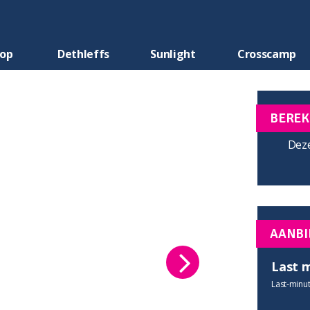
oop
Dethleffs
Sunlight
Crosscamp
BEREK
Deze
AANBI
Last 
Last-minut