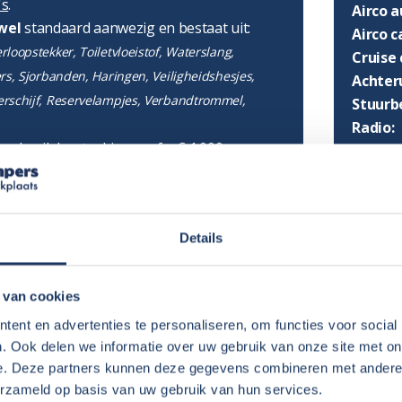
's
.
Airco a
wel
standaard aanwezig en bestaat uit:
Airco 
loopstekker, Toiletvloeistof, Waterslang,
Cruise 
ers, Sjorbanden, Haringen, Veiligheidshesjes,
Achter
erschijf, Reservelampjes, Verbandtrommel,
Stuurb
Radio:
r gebruik kunt u kiezen of u € 1.000,- euro
met CD
et eigen risico deels afkoopt. In dat geval
met US
ij evenementen-/zakelijke verhuur is het
Grote 
 risico af te kopen.
Vast n
Details
tie bij
Eigen risico en borg
.
 u zelf de camper van binnen en buiten
campers is het mogelijk dit tegen betaling
 van cookies
onder bij Extras.
UITRU
ent en advertenties te personaliseren, om functies voor social
. Ook delen we informatie over uw gebruik van onze site met on
Groott
rwaarden
en
Verhuurinformatie
.
e. Deze partners kunnen deze gegevens combineren met andere i
Toilet:
erzameld op basis van uw gebruik van hun services.