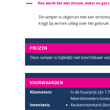
A
Hoe werkt het met stroom, water en gas 
De camper is uitgerust met een stroomaan
krijgt bij vertrek uitleg over het gebruik
PRIJZEN
Deze camper is (tijdelijk) niet beschikbaar vo
VOORWAARDEN
Kilometers:
In de huurprijs zijn 1.
Meerkilometers kosten
Inventaris:
Keukeninventaris (bord