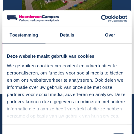
Toestemming
Details
Over
HUURDER
Deze website maakt gebruik van cookies
Naam:
Roel en Tina de Vries
We gebruiken cookies om content en advertenties te
Plaats / Provincie:
Buitenpost
personaliseren, om functies voor social media te bieden
Periode:
Laatste drie weken september
en om ons websiteverkeer te analyseren. Ook delen we
informatie over uw gebruik van onze site met onze
partners voor social media, adverteren en analyse. Deze
partners kunnen deze gegevens combineren met andere
Camper huren
informatie die u aan ze heeft verstrekt of die ze hebben
verzameld op basis van uw gebruik van hun services.
Overzicht huurcampers
Gratis E-book – Tig Vragen en Antwoorden over het Huren van
Toestemmingsselectie
een Camper