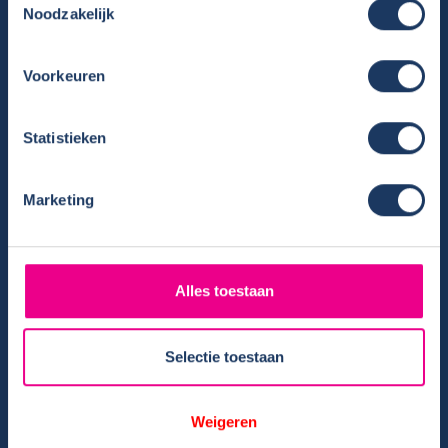
Noodzakelijk
Nieuwsbrief verhuur
Algemene voorwaarden verhuur
Verhuurinformatie
Voorkeuren
Ervaringen van huurders
Reiservaring delen
Statistieken
Instructievideo
Reisinformatie
Marketing
Veelgestelde vragen
Veel voorkomende storingen onderweg
Camper te koop
Alles toestaan
Overzicht campers te koop
Gratis E-book – Tips camper kopen
Selectie toestaan
Gratis E-book – 8 fouten bij het kopen van een camper
Nieuwsbrief verkoop
Weigeren
Algemene voorwaarden