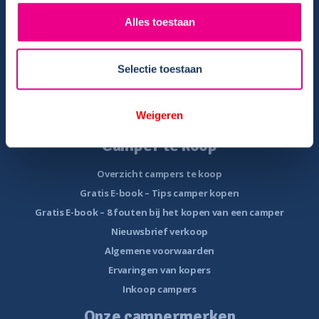
Verhuurinformatie
Ervaringen van huurders
Alles toestaan
Reiservaring delen
Instructievideo
Selectie toestaan
Reisinformatie
Veelgestelde vragen
Weigeren
Veel voorkomende storingen onderweg
Camper te koop
Overzicht campers te koop
Gratis E-book – Tips camper kopen
Gratis E-book – 8 fouten bij het kopen van een camper
Nieuwsbrief verkoop
Algemene voorwaarden
Ervaringen van kopers
Inkoop campers
Onze campermerken