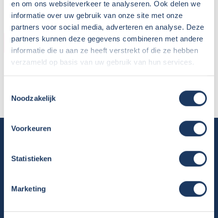
en om ons websiteverkeer te analyseren. Ook delen we
informatie over uw gebruik van onze site met onze
partners voor social media, adverteren en analyse. Deze
partners kunnen deze gegevens combineren met andere
HUURDER
informatie die u aan ze heeft verstrekt of die ze hebben
verzameld op basis van uw gebruik van hun services.
Naam:
Aeilko
Plaats / Provincie:
Finsterwolde Groningen
Toestemmingsselectie
Periode:
Oktober
Noodzakelijk
Voorkeuren
Camper huren
Overzicht huurcampers
Statistieken
Gratis E-book – Tig Vragen en Antwoorden over het Huren van
een Camper
Marketing
Nieuwsbrief verhuur
Algemene voorwaarden verhuur