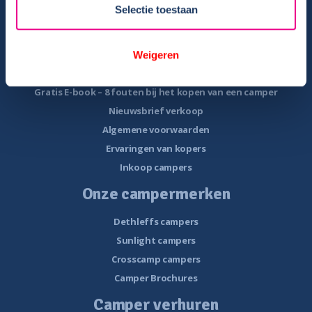
Veel voorkomende storingen onderweg
Selectie toestaan
Camper te koop
Overzicht campers te koop
Weigeren
Gratis E-book – Tips camper kopen
Gratis E-book – 8 fouten bij het kopen van een camper
Nieuwsbrief verkoop
Algemene voorwaarden
Ervaringen van kopers
Inkoop campers
Onze campermerken
Dethleffs campers
Sunlight campers
Crosscamp campers
Camper Brochures
Camper verhuren