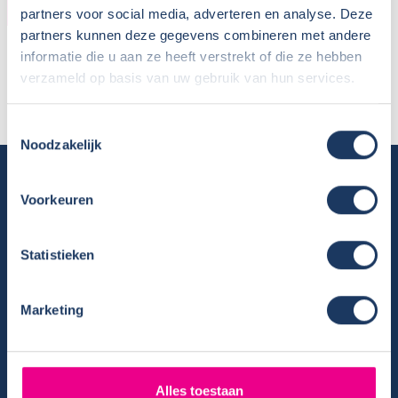
HUURDER
partners voor social media, adverteren en analyse. Deze
partners kunnen deze gegevens combineren met andere
Naam:
Jitse Maandag
informatie die u aan ze heeft verstrekt of die ze hebben
Plaats / Provincie:
Zwartsluis - Overijssel
verzameld op basis van uw gebruik van hun services.
Periode:
24-08-2018 tot 06-09-2018
Toestemmingsselectie
Noodzakelijk
Camper huren
Voorkeuren
Overzicht huurcampers
Gratis E-book – Tig Vragen en Antwoorden over het Huren van
Statistieken
een Camper
Nieuwsbrief verhuur
Algemene voorwaarden verhuur
Marketing
Verhuurinformatie
Ervaringen van huurders
Reiservaring delen
Alles toestaan