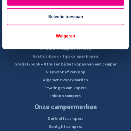
Instructievideo
Reisinformatie
Selectie toestaan
Veelgestelde vragen
Veel voorkomende storingen onderweg
Camper te koop
Weigeren
Overzicht campers te koop
Gratis E-book – Tips camper kopen
Gratis E-book – 8 fouten bij het kopen van een camper
Nieuwsbrief verkoop
Algemene voorwaarden
Ervaringen van kopers
Inkoop campers
Onze campermerken
Dethleffs campers
Sunlight campers