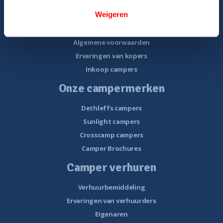
Gratis E-book – Tips camper kopen
Weigeren
Gratis E-book – 8 fouten bij het kopen van een camper
Nieuwsbrief verkoop
Algemene voorwaarden
Ervaringen van kopers
Inkoop campers
Onze campermerken
Dethleffs campers
Sunlight campers
Crosscamp campers
Camper Brochures
Camper verhuren
Verhuurbemiddeling
Ervaringen van verhuurders
Eigenaren