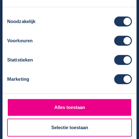
Camper huren
Toestemmingsselectie
Overzicht huurcampers
Noodzakelijk
Gratis E-book – Tig Vragen en Antwoorden over het Huren van
een Camper
Voorkeuren
Nieuwsbrief verhuur
Algemene voorwaarden verhuur
Verhuurinformatie
Statistieken
Ervaringen van huurders
Reiservaring delen
Marketing
Instructievideo
Reisinformatie
Veelgestelde vragen
Alles toestaan
Veel voorkomende storingen onderweg
Camper te koop
Selectie toestaan
Overzicht campers te koop