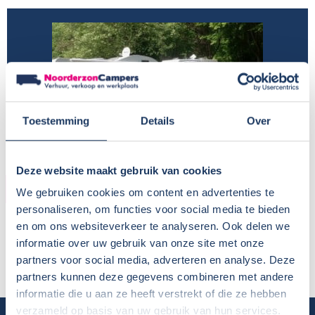
Toestemming
Details
Over
Deze website maakt gebruik van cookies
HUURDER
We gebruiken cookies om content en advertenties te
personaliseren, om functies voor social media te bieden
Naam:
Hilco en Henny Brand
en om ons websiteverkeer te analyseren. Ook delen we
Plaats / Provincie:
Overijssel
informatie over uw gebruik van onze site met onze
Periode:
16-5 t/m 26-5 2015
partners voor social media, adverteren en analyse. Deze
partners kunnen deze gegevens combineren met andere
informatie die u aan ze heeft verstrekt of die ze hebben
verzameld op basis van uw gebruik van hun services.