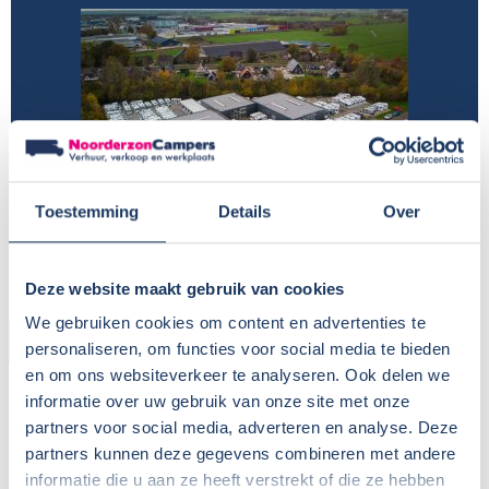
Toestemming
Details
Over
Deze website maakt gebruik van cookies
We gebruiken cookies om content en advertenties te
HUURDER
personaliseren, om functies voor social media te bieden
en om ons websiteverkeer te analyseren. Ook delen we
Naam:
Tom
informatie over uw gebruik van onze site met onze
Plaats / Provincie:
Gelderland
partners voor social media, adverteren en analyse. Deze
Periode:
September 2024
partners kunnen deze gegevens combineren met andere
informatie die u aan ze heeft verstrekt of die ze hebben