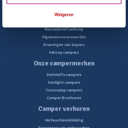
Overzicht campers te koop
Gratis E-book – Tips camper kopen
Weigeren
Gratis E-book – 8 fouten bij het kopen van een camper
Nieuwsbrief verkoop
Algemene voorwaarden
Ervaringen van kopers
Inkoop campers
Onze campermerken
Dethleffs campers
Sunlight campers
Crosscamp campers
Camper Brochures
Camper verhuren
Verhuurbemiddeling
Ervaringen van verhuurders