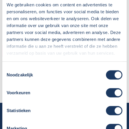
We gebruiken cookies om content en advertenties te
personaliseren, om functies voor social media te bieden
en om ons websiteverkeer te analyseren. Ook delen we
informatie over uw gebruik van onze site met onze
partners voor social media, adverteren en analyse. Deze
partners kunnen deze gegevens combineren met andere
informatie die u aan ze heeft verstrekt of die ze hebben
HUURDER
verzameld op basis van uw gebruik van hun services.
Naam:
Martijn Donker
Toestemmingsselectie
Plaats / Provincie:
Appelscha / Friesland
Noodzakelijk
Periode:
17 september t/m 8 oktober
2022
Voorkeuren
Statistieken
Camper huren
Overzicht huurcampers
Marketing