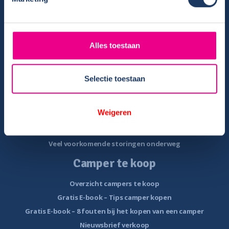
Gratis E-book – Tig Vragen en Antwoorden over het Huren van
een Camper
Nieuwsbrief verhuur
Alles toestaan
Algemene voorwaarden verhuur
Verhuurinformatie
Ervaringen van huurders
Selectie toestaan
Reiservaring delen
Instructievideo
Weigeren
Reisinformatie
Veelgestelde vragen
Veel voorkomende storingen onderweg
Camper te koop
Overzicht campers te koop
Gratis E-book – Tips camper kopen
Gratis E-book – 8 fouten bij het kopen van een camper
Nieuwsbrief verkoop