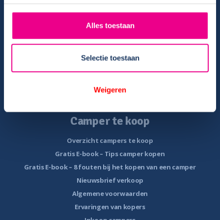
Algemene voorwaarden verhuur
Verhuurinformatie
Alles toestaan
Ervaringen van huurders
Reiservaring delen
Selectie toestaan
Instructievideo
Reisinformatie
Veelgestelde vragen
Weigeren
Veel voorkomende storingen onderweg
Camper te koop
Overzicht campers te koop
Gratis E-book – Tips camper kopen
Gratis E-book – 8 fouten bij het kopen van een camper
Nieuwsbrief verkoop
Algemene voorwaarden
Ervaringen van kopers