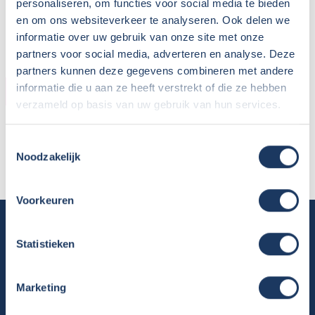
personaliseren, om functies voor social media te bieden
en om ons websiteverkeer te analyseren. Ook delen we
informatie over uw gebruik van onze site met onze
partners voor social media, adverteren en analyse. Deze
partners kunnen deze gegevens combineren met andere
informatie die u aan ze heeft verstrekt of die ze hebben
HUURDER
verzameld op basis van uw gebruik van hun services.
Naam:
Jan Huizingh
Plaats / Provincie:
Emmeloord
Toestemmingsselectie
Noodzakelijk
Periode:
11-05-2018 tot 25-05-2018
Voorkeuren
Camper huren
Statistieken
Overzicht huurcampers
Gratis E-book – Tig Vragen en Antwoorden over het Huren van
Marketing
een Camper
Nieuwsbrief verhuur