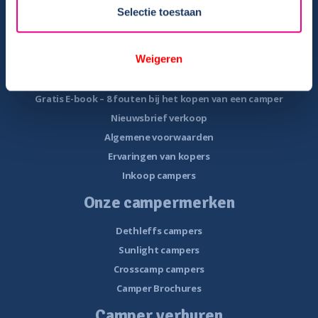
Veel voorkomende storingen onderweg
Selectie toestaan
Camper te koop
Weigeren
Overzicht campers te koop
Gratis E-book – Tips camper kopen
Gratis E-book – 8 fouten bij het kopen van een camper
Nieuwsbrief verkoop
Algemene voorwaarden
Ervaringen van kopers
Inkoop campers
Onze campermerken
Dethleffs campers
Sunlight campers
Crosscamp campers
Camper Brochures
Camper verhuren