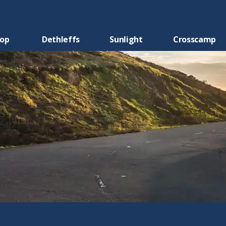
oop
Dethleffs
Sunlight
Crosscamp