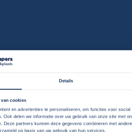
Details
n waren goed te doen. Alleen op smalle wegen
 van cookies
en de Øresundsmotorvegen naar Zweden, via
ent en advertenties te personaliseren, om functies voor social
grens naar Noorwegen over, Lofoten,
. Ook delen we informatie over uw gebruik van onze site met on
 55 naar Bergen en de Preikestolen. Via de
e. Deze partners kunnen deze gegevens combineren met andere i
 naar Frederikshavn
erzameld op basis van uw gebruik van hun services.