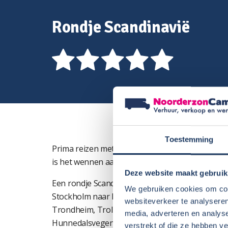
Rondje Scandinavië
Toestemming
Prima reizen met een camper. Ook steile passe
is het wennen aan de breedte
Deze website maakt gebruik
Een rondje Scandinavie, startend in Denemark
We gebruiken cookies om cont
Stockholm naar Kiruna en Björkliden. Daar de 
websiteverkeer te analyseren
Trondheim, Trollstigvegen, Geiranger. Via route
media, adverteren en analys
Hunnedalsvegen naar Oslo en daar de veerboot
verstrekt of die ze hebben v