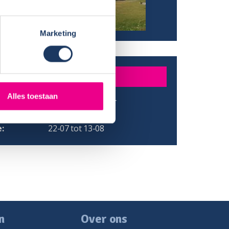
Marketing
DER
Alles toestaan
Laurens Laterveer
/ Provincie:
Meppel
:
22-07 tot 13-08
n
Over ons