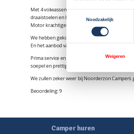
Met 4 volwassenen in 3 weken prima te doen. Vo
Toestemmingsselectie
draaistoelen en het hefbed. De 2 volwaardige 
Noodzakelijk
Motor krachtiger dan verwacht waardoor het rij
We hebben gekozen voor Noorderzon door de g
En het aanbod van goede en jonge campers.
Weigeren
Prima service en uitleg, ook de afhandeling bij
soepel en prettig.
We zullen zeker weer bij Noorderzon Campers 
Beoordeling: 9
Camper huren