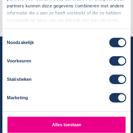
Naam:
Familie de Jong
partners kunnen deze gegevens combineren met andere
Plaats / Provincie:
Steenwijk
informatie die u aan ze heeft verstrekt of die ze hebben
Periode:
25-08-17 tm 08-09-17
verzameld op basis van uw gebruik van hun services.
Toestemmingsselectie
Noodzakelijk
Camper huren
Overzicht huurcampers
Voorkeuren
Gratis E-book – Tig Vragen en Antwoorden over het Huren van
een Camper
Statistieken
Nieuwsbrief verhuur
Algemene voorwaarden verhuur
Marketing
Verhuurinformatie
Ervaringen van huurders
Reiservaring delen
Instructievideo
Alles toestaan
Reisinformatie