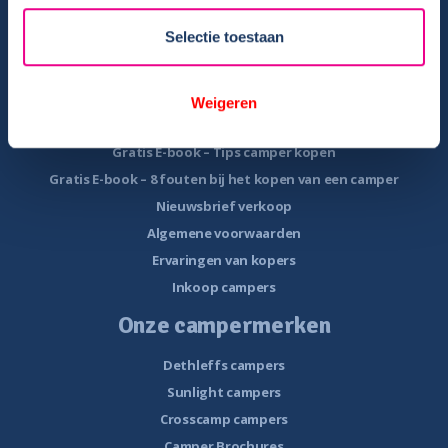
Veelgestelde vragen
Selectie toestaan
Veel voorkomende storingen onderweg
Camper te koop
Weigeren
Overzicht campers te koop
Gratis E-book – Tips camper kopen
Gratis E-book – 8 fouten bij het kopen van een camper
Nieuwsbrief verkoop
Algemene voorwaarden
Ervaringen van kopers
Inkoop campers
Onze campermerken
Dethleffs campers
Sunlight campers
Crosscamp campers
Camper Brochures