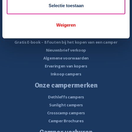
Veel voorkomende storingen onderweg
Selectie toestaan
Camper te koop
Weigeren
Overzicht campers te koop
Gratis E-book – Tips camper kopen
Gratis E-book – 8 fouten bij het kopen van een camper
Nieuwsbrief verkoop
Algemene voorwaarden
Ervaringen van kopers
Inkoop campers
Onze campermerken
Dethleffs campers
Sunlight campers
Crosscamp campers
Camper Brochures