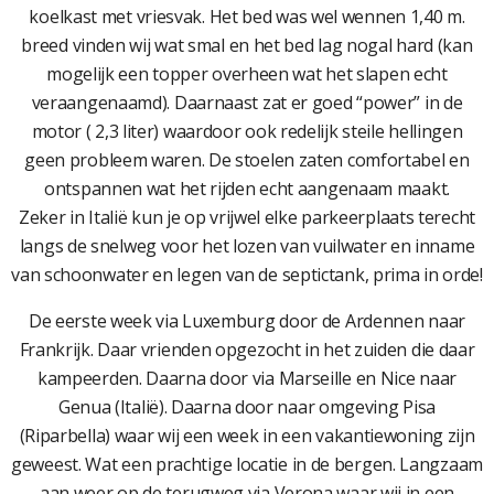
koelkast met vriesvak. Het bed was wel wennen 1,40 m.
breed vinden wij wat smal en het bed lag nogal hard (kan
mogelijk een topper overheen wat het slapen echt
veraangenaamd). Daarnaast zat er goed “power” in de
motor ( 2,3 liter) waardoor ook redelijk steile hellingen
geen probleem waren. De stoelen zaten comfortabel en
ontspannen wat het rijden echt aangenaam maakt.
Zeker in Italië kun je op vrijwel elke parkeerplaats terecht
langs de snelweg voor het lozen van vuilwater en inname
van schoonwater en legen van de septictank, prima in orde!
De eerste week via Luxemburg door de Ardennen naar
Frankrijk. Daar vrienden opgezocht in het zuiden die daar
kampeerden. Daarna door via Marseille en Nice naar
Genua (Italië). Daarna door naar omgeving Pisa
(Riparbella) waar wij een week in een vakantiewoning zijn
geweest. Wat een prachtige locatie in de bergen. Langzaam
aan weer op de terugweg via Verona waar wij in een