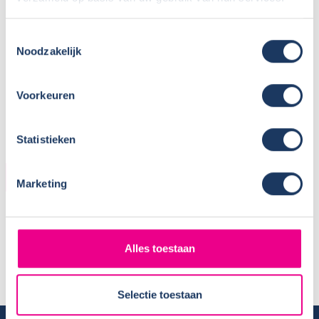
Toestemmingsselectie
Noodzakelijk
Voorkeuren
Statistieken
HUURDER
Marketing
Naam:
Peter van Diermen
Plaats / Provincie:
Luttelgeest / Flevoland
Periode:
12 augustus t/m 2 september
Alles toestaan
2017
Selectie toestaan