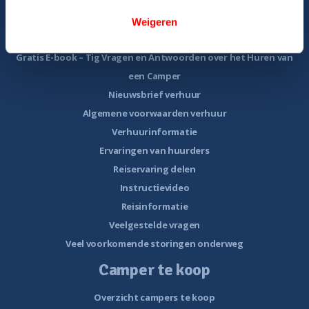
Camper huren
Weigeren
Overzicht huurcampers
Gratis E-book – Tig Vragen en Antwoorden over het Huren van
een Camper
Nieuwsbrief verhuur
Algemene voorwaarden verhuur
Verhuurinformatie
Ervaringen van huurders
Reiservaring delen
Instructievideo
Reisinformatie
Veelgestelde vragen
Veel voorkomende storingen onderweg
Camper te koop
Overzicht campers te koop