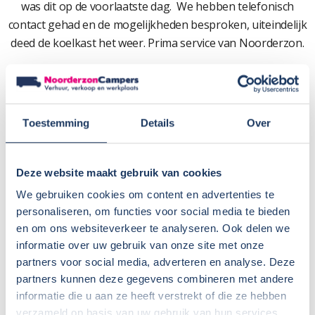
was dit op de voorlaatste dag. We hebben telefonisch
contact gehad en de mogelijkheden besproken, uiteindelijk
deed de koelkast het weer. Prima service van Noorderzon.
Vorig jaar al eens een camper voor een weekje bij
Noorderzon gehuurd en dat is toen goed bevallen.
Nu naar Italië geweest via omzwervingen en is tevens erg
Toestemming
Details
Over
goed bevallen. Alleen jammer dat wij de camper in
Rotterdam moesten halen en terugbrengen, dat kostte
veel tijd.
Deze website maakt gebruik van cookies
Wij gaan zeker opnieuw een camper huren bij Noorderzon
We gebruiken cookies om content en advertenties te
en vrienden en bekenden Noorderzon Campers aanraden.
personaliseren, om functies voor social media te bieden
en om ons websiteverkeer te analyseren. Ook delen we
informatie over uw gebruik van onze site met onze
partners voor social media, adverteren en analyse. Deze
partners kunnen deze gegevens combineren met andere
informatie die u aan ze heeft verstrekt of die ze hebben
verzameld op basis van uw gebruik van hun services.