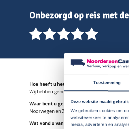
Onbezorgd op reis met d
Toestemming
Hoe heeft u het reizen in een camper ervar
Wij hebben genoten van een camper die precie
Deze website maakt gebruik
Waar bent u geweest?
Noorwegen en Zweden
We gebruiken cookies om cont
websiteverkeer te analyseren
Wat vond u van de camper die u gehuurd he
media, adverteren en analys