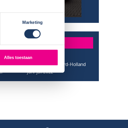
Marketing
DER
H. M.
Alles toestaan
/ Provincie:
Amsterdam - Noord-Holland
:
juni-juli 2022