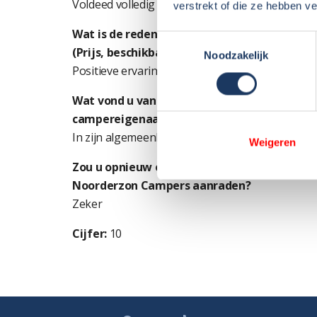
Voldeed volledig aan onze verwachtingen. Com
verstrekt of die ze hebben v
Wat is de reden dat u een camper bij Noor
Toestemmingsselectie
(Prijs, beschikbaarheid, in de buurt, etc.)
Noodzakelijk
Positieve ervaringen van anderen
Wat vond u van de service en/of uitleg van
campereigenaar?
In zijn algemeenheid: prima en prettig om nog e
Weigeren
Zou u opnieuw een camper huren bij Noord
Noorderzon Campers aanraden?
Zeker
Cijfer:
10