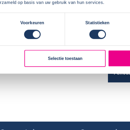
fortabel en probleemloos
erzameld op basis van uw gebruik van hun services.
derzon Campers gehuurd hebt?
Voorkeuren
Statistieken
 Noorderzon Campers of de
HUUR
en instructiefilmpje per mail te ontvangen.
Naam:
Selectie toestaan
Plaats 
erzon Campers of vrienden/bekenden
Periode