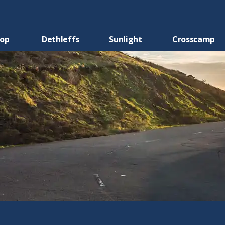
oop
Dethleffs
Sunlight
Crosscamp