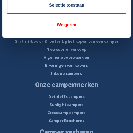
Veel voorkomende storingen onderweg
Selectie toestaan
Camper te koop
Weigeren
Overzicht campers te koop
Gratis E-book – Tips camper kopen
Gratis E-book – 8 fouten bij het kopen van een camper
Nieuwsbrief verkoop
Algemene voorwaarden
Ervaringen van kopers
Inkoop campers
Onze campermerken
Dethleffs campers
Sunlight campers
Crosscamp campers
Camper Brochures
Camper verhuren