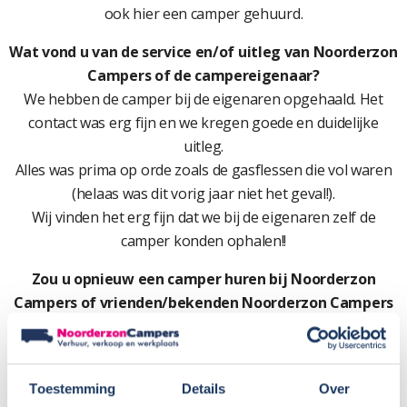
ook hier een camper gehuurd.
Wat vond u van de service en/of uitleg van Noorderzon
Campers of de campereigenaar?
We hebben de camper bij de eigenaren opgehaald. Het
contact was erg fijn en we kregen goede en duidelijke
uitleg.
Alles was prima op orde zoals de gasflessen die vol waren
(helaas was dit vorig jaar niet het geval!).
Wij vinden het erg fijn dat we bij de eigenaren zelf de
camper konden ophalen!!
Zou u opnieuw een camper huren bij Noorderzon
Campers of vrienden/bekenden Noorderzon Campers
aanraden?
We zouden hen Noorderzon wel aanraden.
Cijfer:
10
Toestemming
Details
Over