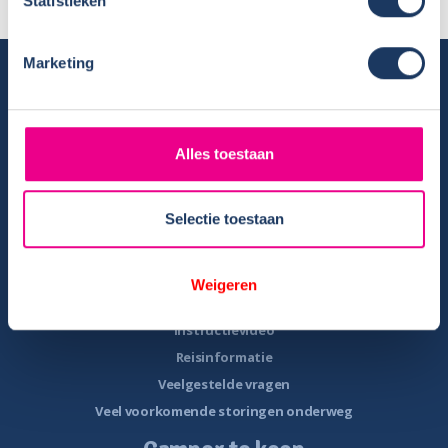
Statistieken
Marketing
Camper huren
Overzicht huurcampers
Gratis E-book – Tig Vragen en Antwoorden over het Huren van
Alles toestaan
een Camper
Nieuwsbrief verhuur
Selectie toestaan
Algemene voorwaarden verhuur
Verhuurinformatie
Ervaringen van huurders
Weigeren
Reiservaring delen
Instructievideo
Reisinformatie
Veelgestelde vragen
Veel voorkomende storingen onderweg