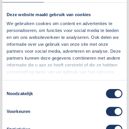
Deze website maakt gebruik van cookies
We gebruiken cookies om content en advertenties te
personaliseren, om functies voor social media te bieden
en om ons websiteverkeer te analyseren. Ook delen we
informatie over uw gebruik van onze site met onze
partners voor social media, adverteren en analyse. Deze
partners kunnen deze gegevens combineren met andere
informatie die u aan ze heeft verstrekt of die ze hebben
verzameld op basis van uw gebruik van hun services.
Toestemmingsselectie
Noodzakelijk
HUURDER
Naam:
Mevrouw K
Voorkeuren
Plaats / Provincie:
Flevoland
Periode:
Juli - augustus 2021