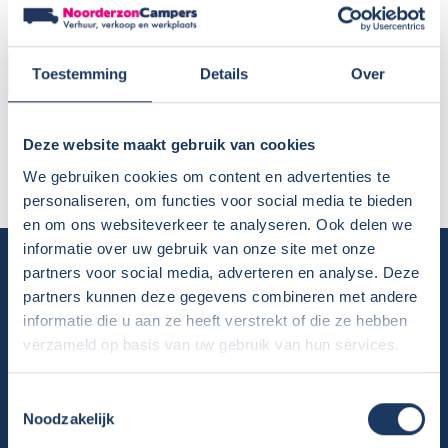
HUURDER
Toestemming
Details
Over
Naam:
Henk Raspoort
Deze website maakt gebruik van cookies
Plaats / Provincie:
Noord-Holland
Periode:
Meivakantie 2017
We gebruiken cookies om content en advertenties te
personaliseren, om functies voor social media te bieden
en om ons websiteverkeer te analyseren. Ook delen we
informatie over uw gebruik van onze site met onze
Camper huren
partners voor social media, adverteren en analyse. Deze
partners kunnen deze gegevens combineren met andere
Overzicht huurcampers
informatie die u aan ze heeft verstrekt of die ze hebben
Gratis E-book – Tig Vragen en Antwoorden over het Huren van
verzameld op basis van uw gebruik van hun services.
een Camper
Nieuwsbrief verhuur
Toestemmingsselectie
Algemene voorwaarden verhuur
Noodzakelijk
Verhuurinformatie