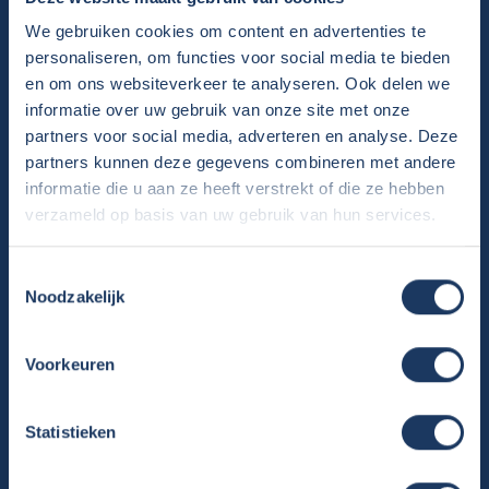
Overzicht huurcampers
We gebruiken cookies om content en advertenties te
Gratis E-book – Tig Vragen en Antwoorden over het Huren van
personaliseren, om functies voor social media te bieden
een Camper
en om ons websiteverkeer te analyseren. Ook delen we
Nieuwsbrief verhuur
informatie over uw gebruik van onze site met onze
Algemene voorwaarden verhuur
partners voor social media, adverteren en analyse. Deze
Verhuurinformatie
partners kunnen deze gegevens combineren met andere
Ervaringen van huurders
informatie die u aan ze heeft verstrekt of die ze hebben
Reiservaring delen
verzameld op basis van uw gebruik van hun services.
Instructievideo
Reisinformatie
Toestemmingsselectie
Noodzakelijk
Veelgestelde vragen
Veel voorkomende storingen onderweg
Voorkeuren
Camper te koop
Overzicht campers te koop
Statistieken
Gratis E-book – Tips camper kopen
Gratis E-book – 8 fouten bij het kopen van een camper