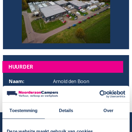
HUURDER
Naam:
Arnold den Boon
Plaats / Provincie:
Grou - Friesland
Periode:
10-31 juli 2015
Toestemming
Details
Over
Camper huren
Deze website maakt gebruik van cookies