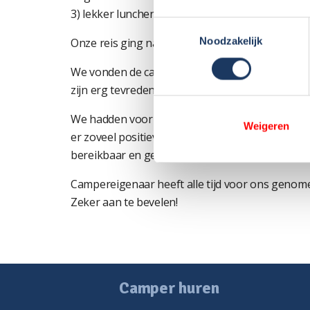
3) lekker lunchen onderweg op een leuk plekje en
Toestemmingsselectie
Noodzakelijk
Onze reis ging naar de Moesel in Duitsland en 
We vonden de camper helemaal prima! Heel netj
zijn erg tevreden.
We hadden voor Noorderzon Campers gekozen, 
Weigeren
er zoveel positieve recensies waren. Dat klopt
bereikbaar en geeft de goede informatie.
Campereigenaar heeft alle tijd voor ons genomen
Zeker aan te bevelen!
Camper huren