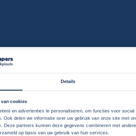
an dit avontuur, maar het bleek geweldig te
 mee gaf: zorg dat je alles doet
Details
rit, zodat je op de camping niet meer weg
 van cookies
ent en advertenties te personaliseren, om functies voor social
kinderen!
. Ook delen we informatie over uw gebruik van onze site met on
e. Deze partners kunnen deze gegevens combineren met andere i
slapen in het stapelbed, dus waren heel erg
erzameld op basis van uw gebruik van hun services.