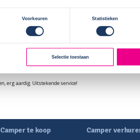
 eitjes bakken. Ideaal!
Voorkeuren
Statistieken
naar Legoland Duitsland (vlakbij Munchen).
HUUR
es en schoon, erg aardige verhuurders. We
Naam:
Plaats 
vanwege de beschikbaarheid en het feit dat
Periode
Selectie toestaan
 helemaal, Noorderzon Campers is goed
, erg aardig. Uitstekende service!
Camper te koop
Camper verhure