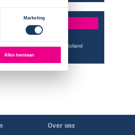
Marketing
DER
Fam. van Dijk
/ Provincie:
Den Haag - Zuid-Holland
:
mei 2015
Alles toestaan
n
Over ons