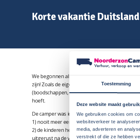
Korte vakantie Duitsland
We begonnen als onervaren camping-reizigers a
zijn! Zoals de eigenaar van de camper ons als tip
Toestemming
(boodschappen, bezichtigen van iets) tijdens de 
hoeft.
Deze website maakt gebruik
De camper was ideaal voor met name 3 dingen:
We gebruiken cookies om cont
1) nooit meer een plaspauze onderweg voor de 
websiteverkeer te analyseren
media, adverteren en analys
2) de kinderen hebben tijdens de rit heerlijk ge
verstrekt of die ze hebben v
uitgerust na de vakantie en