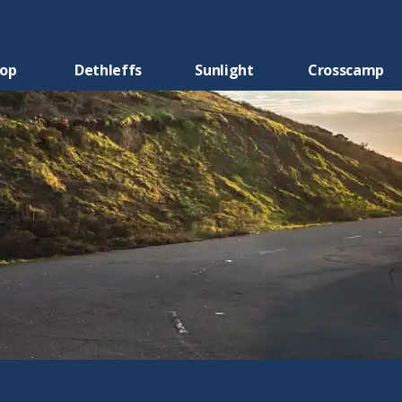
oop
Dethleffs
Sunlight
Crosscamp