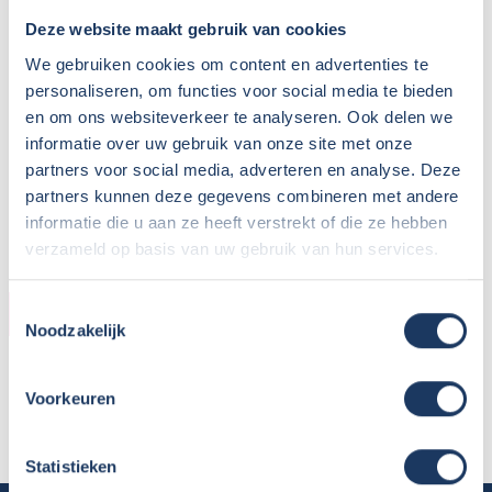
Deze website maakt gebruik van cookies
We gebruiken cookies om content en advertenties te
personaliseren, om functies voor social media te bieden
en om ons websiteverkeer te analyseren. Ook delen we
informatie over uw gebruik van onze site met onze
partners voor social media, adverteren en analyse. Deze
partners kunnen deze gegevens combineren met andere
informatie die u aan ze heeft verstrekt of die ze hebben
verzameld op basis van uw gebruik van hun services.
Toestemmingsselectie
HUURDER
Noodzakelijk
Naam:
Laurens Laterveer
Plaats / Provincie:
Meppel / Drenthe
Voorkeuren
Periode:
2 t/m 16 september 2022
Statistieken