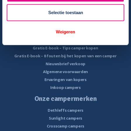
Reisinformatie
Veelgestelde vragen
Selectie toestaan
Veel voorkomende storingen onderweg
Camper te koop
Weigeren
Overzicht campers te koop
Gratis E-book – Tips camper kopen
Gratis E-book – 8 fouten bij het kopen van een camper
Nieuwsbrief verkoop
Algemene voorwaarden
Ervaringen van kopers
Inkoop campers
Onze campermerken
Dethleffs campers
Sunlight campers
Crosscamp campers