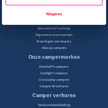
Overzicht campers te koop
Weigeren
Gratis E-book – Tips camper kopen
Gratis E-book – 8 fouten bij het kopen van een camper
Nieuwsbrief verkoop
Algemene voorwaarden
Ervaringen van kopers
Inkoop campers
Onze campermerken
Dethleffs campers
Sunlight campers
Crosscamp campers
Camper Brochures
Camper verhuren
Verhuurbemiddeling