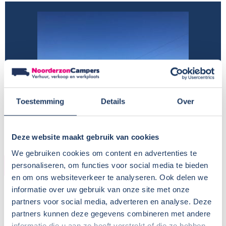
Toestemming
Details
Over
Deze website maakt gebruik van cookies
We gebruiken cookies om content en advertenties te
HUURDER
personaliseren, om functies voor social media te bieden
en om ons websiteverkeer te analyseren. Ook delen we
Naam:
Irene van den Berg
informatie over uw gebruik van onze site met onze
partners voor social media, adverteren en analyse. Deze
Plaats / Provincie:
Alkmaar
partners kunnen deze gegevens combineren met andere
Periode:
Voorjaar 2019
informatie die u aan ze heeft verstrekt of die ze hebben