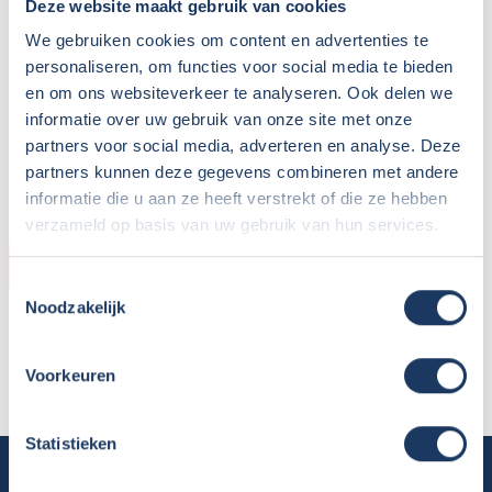
Deze website maakt gebruik van cookies
We gebruiken cookies om content en advertenties te
personaliseren, om functies voor social media te bieden
en om ons websiteverkeer te analyseren. Ook delen we
informatie over uw gebruik van onze site met onze
partners voor social media, adverteren en analyse. Deze
partners kunnen deze gegevens combineren met andere
informatie die u aan ze heeft verstrekt of die ze hebben
verzameld op basis van uw gebruik van hun services.
HUURDER
Toestemmingsselectie
Noodzakelijk
Naam:
P.K.
Plaats / Provincie:
Friesland
Voorkeuren
Periode:
03-06-2022 / 20-06-2022
Statistieken
Camper huren