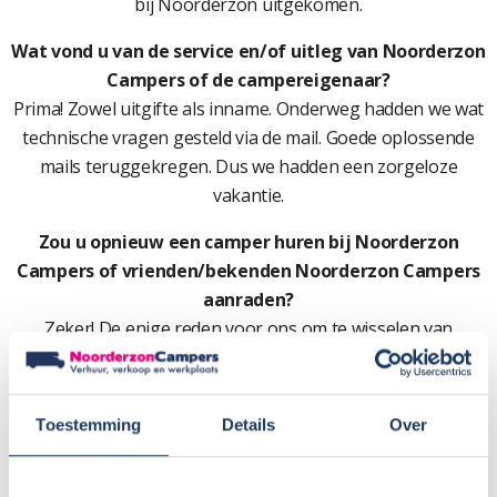
bij Noorderzon uitgekomen.
Wat vond u van de service en/of uitleg van Noorderzon
Campers of de campereigenaar?
Prima! Zowel uitgifte als inname. Onderweg hadden we wat
technische vragen gesteld via de mail. Goede oplossende
mails teruggekregen. Dus we hadden een zorgeloze
vakantie.
Zou u opnieuw een camper huren bij Noorderzon
Campers of vrienden/bekenden Noorderzon Campers
aanraden?
Zeker! De enige reden voor ons om te wisselen van
verhuurder is, dat Noorderzon een bepaald merk
buscamper niet in haar programma heeft die we wel
zouden willen testen.
Toestemming
Details
Over
Cijfer:
9