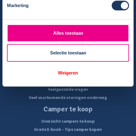
Marketing
Overzicht huurcampers
Gratis E-book – Tig Vragen en Antwoorden over het Huren van
een Camper
Nieuwsbrief verhuur
Alles toestaan
Algemene voorwaarden verhuur
Verhuurinformatie
Selectie toestaan
Ervaringen van huurders
Reiservaring delen
Weigeren
Instructievideo
Reisinformatie
Veelgestelde vragen
Veel voorkomende storingen onderweg
Camper te koop
Overzicht campers te koop
Gratis E-book – Tips camper kopen