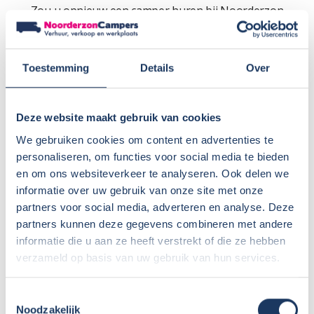
Zou u opnieuw een camper huren bij Noorderzon
Campers of vrienden/bekenden Noorderzon Campers
aanraden?
Wij overwegen zeker het huren van een camper bij
Toestemming
Details
Over
Noorderzon Campers, als wij weer met een camper op
vakantie willen.
Deze website maakt gebruik van cookies
Wij brengen Noorderzon Campers positief onder de
aandacht van vrienden.
We gebruiken cookies om content en advertenties te
personaliseren, om functies voor social media te bieden
Cijfer: 9
en om ons websiteverkeer te analyseren. Ook delen we
informatie over uw gebruik van onze site met onze
partners voor social media, adverteren en analyse. Deze
partners kunnen deze gegevens combineren met andere
informatie die u aan ze heeft verstrekt of die ze hebben
verzameld op basis van uw gebruik van hun services.
Toestemmingsselectie
Noodzakelijk