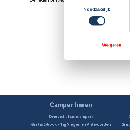
De reden om deze camper te huren, was omdat h
Toestemmingsselectie
Noodzakelijk
Weigeren
Camper huren
Overzicht huurcampers
Gratis E-book – Tig Vragen en Antwoorden
Grat