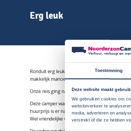
Erg leuk
Toestemming
Ronduit erg leuk. Rijden is echt even wennen in
makkelijk manoeuvreren.
Deze website maakt gebruik
Onze reis ging naar Frankrijk.
We gebruiken cookies om cont
Deze camper was bijna 12 jaar oud. Dat is soms
websiteverkeer te analyseren
huurprijs is er naar.
Werd niet geheel schoon opg
media, adverteren en analys
Wel vriendelijke verhuurders.
verstrekt of die ze hebben v