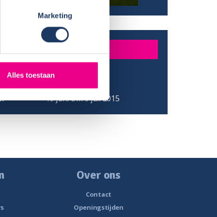
Marketing
DER
Van Someren
Alles toestaan
/ Provincie:
Zuid Holland
:
19 juni t/m 9 juli 2015
n
Over ons
Contact
rs
Openingstijden