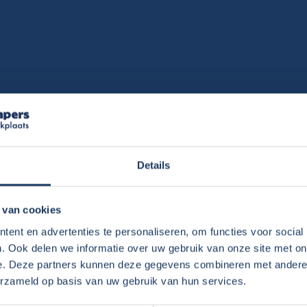
Details
 deze camper. Stuurt Amerikaans. Laat zich wel
 van cookies
ent en advertenties te personaliseren, om functies voor social
 te merken, zonder dat het storend wordt. De
. Ook delen we informatie over uw gebruik van onze site met on
eleverd bij vertrek.
e. Deze partners kunnen deze gegevens combineren met andere i
erzameld op basis van uw gebruik van hun services.