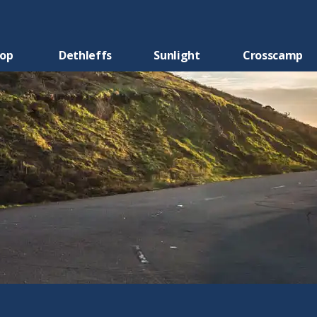
oop
Dethleffs
Sunlight
Crosscamp