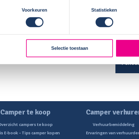
ij in onze buurt stond.
Voorkeuren
Statistieken
HUUR
Naam:
Selectie toestaan
Plaats 
Periode
Camper te koop
Camper verhure
Overzicht campers te koop
Verhuurbemiddeling
is E-book – Tips camper kopen
Ervaringen van verhuurde